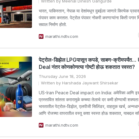
Written by Meenal Dinesh Gangurde
भारत, पाकिस्तान, नेपाळ या देशांमधून दुबईला जाणारे कित्येक प्रवासी
पंपावर काम करतात. पेट्रोल पंपावर नोकरी करणाऱ्यांना किती पगार
सवाल निर्माण होतो.
marathi.ndtv.com
पेट्रोल-डिझेल LPGपासून कपडे, साबण-क्रीमपर्यंत..
Deal नंतर कोणकोणत्या गोष्टी होऊ शकतात स्वस्त?
Thursday June 18, 2026
Written by Harshada Jaywant Shirsekar
US-Iran Peace Deal impact on India: अमेरिका आणि इ
प्रस्तावित शांतता करारामुळे कच्च्या तेलाचे दर कमी होण्याची शक्यता
भारतातील पेट्रोल-डिझेल, एलपीजी सिलिंडर, वाहतूक खर्च, अन्नधान्
आणि रोजच्या वापरातील वस्तू कशा स्वस्त होऊ शकतात, याबद्दल सव
marathi.ndtv.com