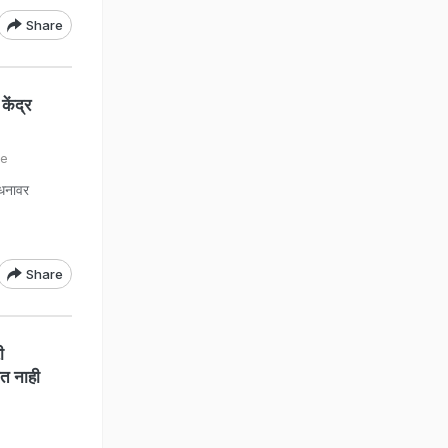
Share
ेंद्र
de
ंधनावर
Share
ी
कत नाही