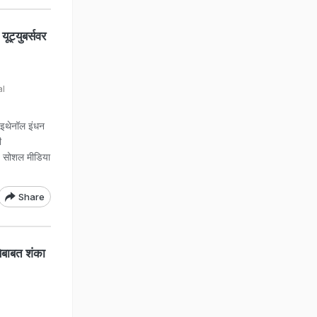
ट्युबर्सवर
al
 इथेनॉल इंधन
ी
4 सोशल मीडिया
Share
ेबाबत शंका