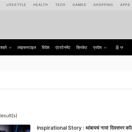
LIFESTYLE
HEALTH
TECH
GAMES
SHOPPING
APPS
शहरे
लाइफस्टाइल
विदेश
एंटरटेनमेंट
क्रिकेट
प्रदेश
esult(s)
Inspirational Story : थांबायचं नाय! दिवसभर कॉले