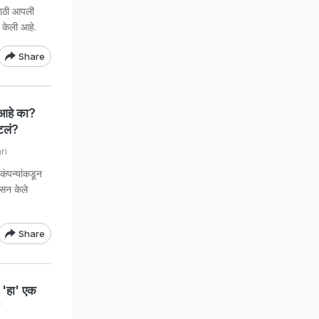
साठी आपली
 केली आहे.
Share
 आहे का?
टलं?
ri
 कंपन्यांकडून
रसन केले
Share
 'हा' एक