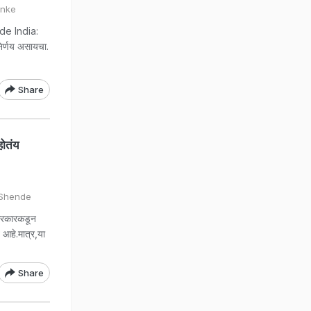
anke
de India:
निर्णय असायचा.
Share
होतंय
 Shende
र सरकारकडून
 आहे.मात्र,या
Share