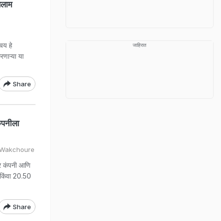
सलाम
चय हे
जाहिरात
रणाऱ्या या
Share
ंपनीला
l Wakchoure
ार कंपनी आणि
 किंवा 20.50
Share