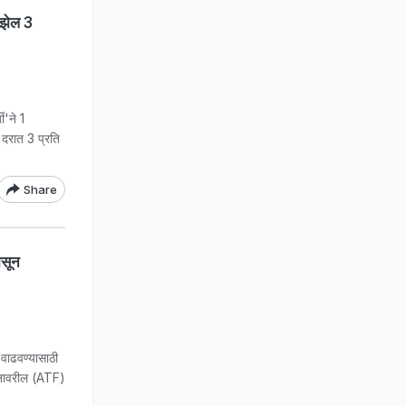
िझेल 3
'ने 1
 दरात 3 प्रति
Share
ासून
वाढवण्यासाठी
ंधनावरील (ATF)