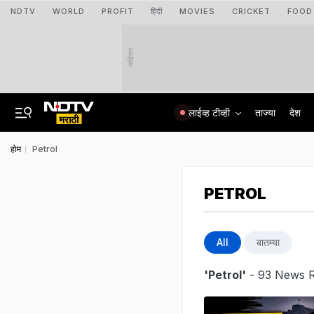
NDTV
WORLD
PROFIT
हिंदी
MOVIES
CRICKET
FOOD
जाहिरात
लाईव्ह टीव्ही
ताज्या
देश
होम
Petrol
PETROL
All
बातम्या
'Petrol'
- 93 News R