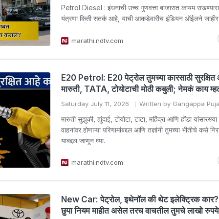
Petrol Diesel : इंधनाची उच्च गुणवत्ता बाजारात कायम राखण्या
यंत्रणा किती सतर्क आहे, याची आकडेवारीच इंडियन ऑईलने जाहीर
marathi.ndtv.com
E20 Petrol: E20 पेट्रोल तुमच्या कारसाठी सुरक्षित
मारुती, TATA, टोयोटाची मोठी कबुली; नेमकं काय म्ह
Saturday July 11, 2026
Written by Gangappa Puja
मारुती सुझुकी, ह्युंदाई, टोयोटा, टाटा, महिंद्रा आणि होंडा यांसारख्या
वाहनांवर होणाऱ्या परिणामांबद्दल आणि तज्ञांनी तुमच्या भीतीचे कसे नि
याबद्दल जाणून घ्या.
marathi.ndtv.com
New Car: पेट्रोल, इथेनॉल की थेट इलेक्ट्रिक कार?
छुपा नियम माहीत असेल तरच वाचतील तुमचे लाखो रुपये