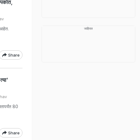
पर्कात,
av
 आहेत.
जाहिरात
Share
त्या'
dhav
आतापर्यंत 80
Share