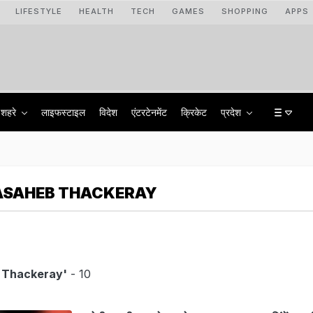
LIFESTYLE
HEALTH
TECH
GAMES
SHOPPING
APPS
शहरे
लाइफस्टाइल
विदेश
एंटरटेनमेंट
क्रिकेट
प्रदेश
ASAHEB THACKERAY
 Thackeray'
- 10