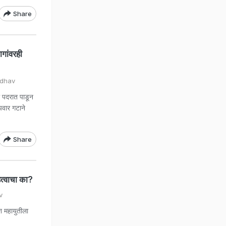
Share
ागांवरही
adhav
ा पदरात पाडून
पवार गटाने
Share
हत्वाचा का?
v
 महायुतीला