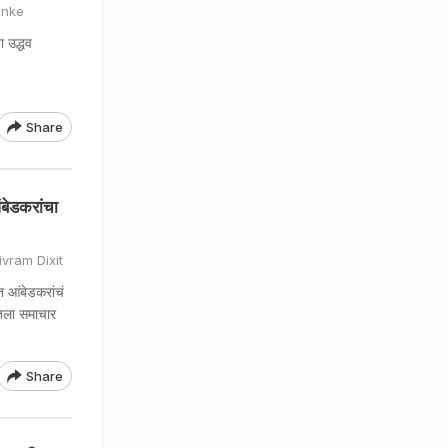
anke
 उद्धव
Share
ंबेडकरांचा
vram Dixit
त आंबेडकरांचं
ेतला समाचार
Share