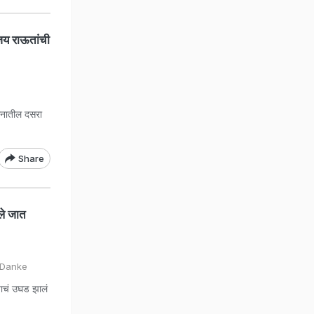
ंजय राऊतांची
ानातील दसरा
Share
ले जात
 Danke
याचं उघड झालं