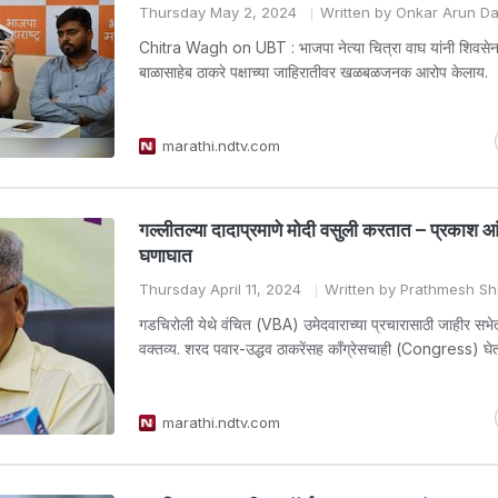
Thursday May 2, 2024
Written by Onkar Arun D
Chitra Wagh on UBT : भाजपा नेत्या चित्रा वाघ यांनी शिवसेना
बाळासाहेब ठाकरे पक्षाच्या जाहिरातीवर खळबळजनक आरोप केलाय.
marathi.ndtv.com
गल्लीतल्या दादाप्रमाणे मोदी वसुली करतात – प्रकाश आ
घणाघात
Thursday April 11, 2024
Written by Prathmesh Shi
गडचिरोली येथे वंचित (VBA) उमेदवाराच्या प्रचारासाठी जाहीर सभे
वक्तव्य. शरद पवार-उद्धव ठाकरेंसह काँग्रेसचाही (Congress) घ
marathi.ndtv.com