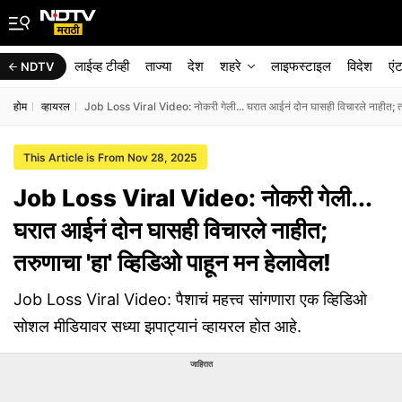
लाईव्ह टीव्ही
ताज्या
देश
शहरे
लाइफस्टाइल
विदेश
एं
NDTV
होम
व्हायरल
Job Loss Viral Video: नोकरी गेली... घरात आईनं दोन घासही विचारले नाहीत; तरु
This Article is From Nov 28, 2025
Job Loss Viral Video: नोकरी गेली...
घरात आईनं दोन घासही विचारले नाहीत;
तरुणाचा 'हा' व्हिडिओ पाहून मन हेलावेल!
Job Loss Viral Video: पैशाचं महत्त्व सांगणारा एक व्हिडिओ
सोशल मीडियावर सध्या झपाट्यानं व्हायरल होत आहे.
जाहिरात