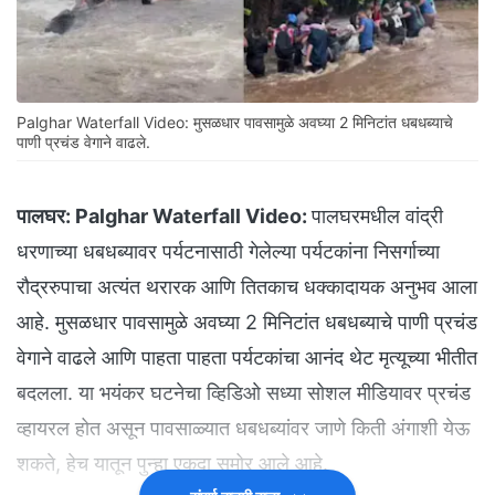
Palghar Waterfall Video: मुसळधार पावसामुळे अवघ्या 2 मिनिटांत धबधब्याचे
पाणी प्रचंड वेगाने वाढले.
पालघर:
Palghar Waterfall Video:
पालघरमधील वांद्री
धरणाच्या धबधब्यावर पर्यटनासाठी गेलेल्या पर्यटकांना निसर्गाच्या
रौद्ररुपाचा अत्यंत थरारक आणि तितकाच धक्कादायक अनुभव आला
आहे. मुसळधार पावसामुळे अवघ्या 2 मिनिटांत धबधब्याचे पाणी प्रचंड
वेगाने वाढले आणि पाहता पाहता पर्यटकांचा आनंद थेट मृत्यूच्या भीतीत
बदलला. या भयंकर घटनेचा व्हिडिओ सध्या सोशल मीडियावर प्रचंड
व्हायरल होत असून पावसाळ्यात धबधब्यांवर जाणे किती अंगाशी येऊ
शकते, हेच यातून पुन्हा एकदा समोर आले आहे.