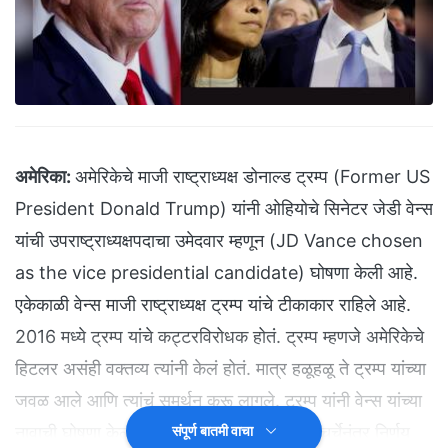
अमेरिका:
अमेरिकेचे माजी राष्ट्राध्यक्ष डोनाल्ड ट्रम्प (Former US
President Donald Trump) यांनी ओहियोचे सिनेटर जेडी वेन्स
यांची उपराष्ट्राध्यक्षपदाचा उमेदवार म्हणून (JD Vance chosen
as the vice presidential candidate) घोषणा केली आहे.
एकेकाळी वेन्स माजी राष्ट्राध्यक्ष ट्रम्प यांचे टीकाकार राहिले आहे.
2016 मध्ये ट्रम्प यांचे कट्टरविरोधक होतं. ट्रम्प म्हणजे अमेरिकेचे
हिटलर असंही वक्तव्य त्यांनी केलं होतं. मात्र हळूहळू ते ट्रम्प यांच्या
जवळ आले आणि त्यांचं समर्थन करू लागले. ट्रम्प यांनी वेन्स यांच्या
नावाची घोषणा केली. यावेळी ते म्हणाले की, बऱ्याच चर्चेनंतर निर्णय
संपूर्ण बातमी वाचा