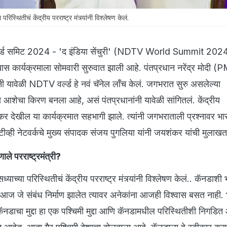
स्थितीचं केंद्रीय परराष्ट्र मंत्र्यांनी विश्लेषण केलं.
र्ल्ड समिट 2024 - 'द इंडिया सेंचुरी' (NDTV World Summit 202
कार्यक्रमाला सोमवारी सुरुवात झाली आहे. पंतप्रधान नरेंद्र मोदी (
ावेळी NDTV वर्ल्ड हे नवं चॅनेल लाँच केलं. जगभरात सुरु असलेल्या
आशेचा किरण बनला आहे, असं पंतप्रधानांनी यावेळी सांगितलं. केंद्रीय
ंकर देखील या कार्यक्रमात सहभागी झाले. त्यांनी जगभराताली प्रश्नावर भा
ीटीव्ही नेटवर्कचे मुख्य संपादक संजय पुगलिया यांनी जयशंकर यांची मुलाख
णाले परराष्ट्रमंत्री?
च्या परिस्थितीचं केंद्रीय परराष्ट्र मंत्र्यांनी विश्लेषण केलं.. कॅनडाशी 
मुळे आज जे संबंध निर्माण झालेत त्यावर अनेकांना आजही विश्वास बसत नाही
नडाचा मुद्दा हा एक पश्चिमी मुद्दा आणि कॅनडामधील परिस्थितीशी निगडित