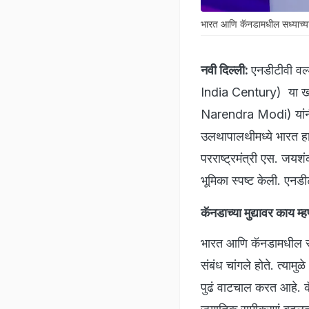
भारत आणि कॅनडामधील सध्याच्या परि
नवी दिल्ली:
एनडीटीवी व
India Century) या खास 
Narendra Modi) यांनी य
उलथापालथीमध्ये भारत हा 
परराष्ट्रमंत्री एस. जयश
भूमिका स्पष्ट केली. एनड
कॅनडाच्या मुद्यावर काय म्ह
भारत आणि कॅनडामधील सध्या
संबंध चांगले होते. त्या
पुढं वाटचाल करत आहे. कॅ