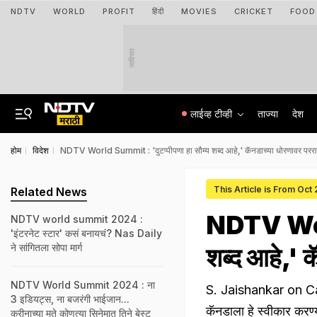
NDTV
WORLD
PROFIT
हिंदी
MOVIES
CRICKET
FOOD
जाहिरात
लाईव्ह टीव्ही
ताज्या
देश
होम
विदेश
NDTV World Summit : 'दुटप्पीपणा हा सौम्य शब्द आहे,' कॅनडाच्या धोरणावर परराष्ट्र
This Article is From Oct
Related News
NDTV Worl
NDTV world summit 2024 :
'इंटरनेट स्टार' कसं बनायचं? Nas Daily
ने सांगितला सोपा मार्ग
शब्द आहे,' कॅ
NDTV World Summit 2024 : ना
S. Jaishankar on Can
3 इडियट्स, ना बजरंगी भाईजान...
कॅनडाला हे स्वीकार करण्या
करीनाच्या मते कोणत्या सिनेमात तिने बेस्ट