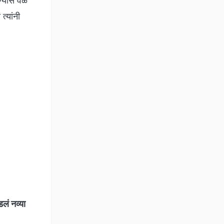
्यास वेळ
्यांनी
ं नव्या