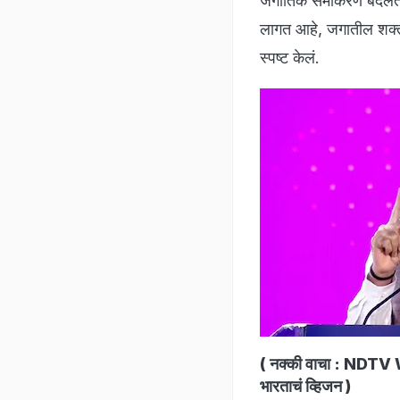
जगातिक समीकरणं बदलत आ
लागत आहे, जगातील शक्तीच
स्पष्ट केलं.
( नक्की वाचा :
NDTV Wor
भारताचं व्हिजन
)