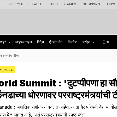
LIFESTYLE
HEALTH
TECH
GAMES
SHOPPING
APPS
शहरे
लाइफस्टाइल
विदेश
एंटरटेनमेंट
क्रिकेट
प्रदेश
मंत्र्यांची टीका
 21, 2024
d Summit : 'दुटप्पीपणा हा सौम
नडाच्या धोरणावर परराष्ट्रमंत्र्यांची 
ada : जगातिक समीकरणं बदलत आहेत. आता गैर पश्चिमी देशाचा बोल
स वेळ लागत आहे, असं परराष्ट्रमंत्र्यांनी स्पष्ट केलं.