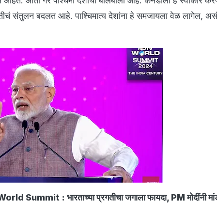
हेत. आता गैर पश्चिमी देशाचा बोलबाला आहे. कॅनडाला हे स्वीकार करण
ं संतुलन बदलत आहे. पाश्चिमात्य देशांना हे समजायला वेळ लागेल, असं त
ld Summit : भारताच्या प्रगतीचा जगाला फायदा, PM मोदींनी मांडल