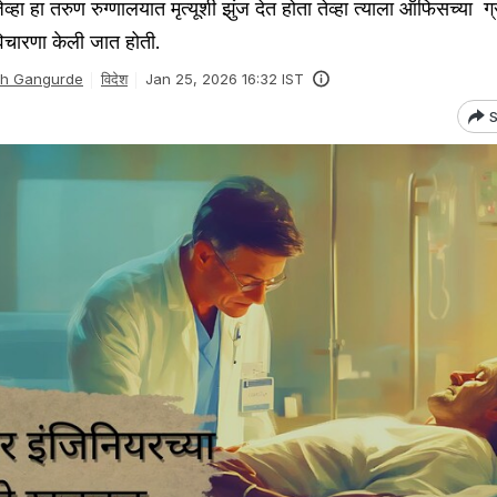
्हा हा तरुण रुग्णालयात मृत्यूशी झुंज देत होता तेव्हा त्याला ऑफिसच्या ग्र
िचारणा केली जात होती.
sh Gangurde
विदेश
Jan 25, 2026 16:32 IST
S