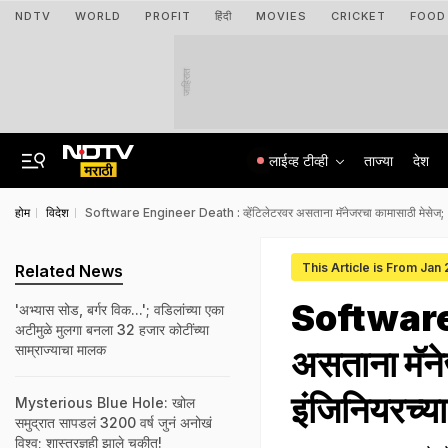
NDTV
WORLD
PROFIT
हिंदी
MOVIES
CRICKET
FOOD
जाहिरात
लाईव्ह टीव्ही
ताज्या
देश
होम
विदेश
Software Engineer Death : व्हेंटिलेटरवर असताना मॅनेजरचा कामासाठी मेसेज; 32 
This Article is From Jan
Related News
Software 
'अभ्यास सोड, बर्गर विक...'; वडिलांच्या एका
अटीमुळे मुलगा बनला 32 हजार कोटींच्या
साम्राज्याचा मालक
असताना मॅने
इंजिनियरच्या
Mysterious Blue Hole: खोल
समुद्रात सापडलं 3200 वर्ष जुनं अनोखं
विश्व; शास्त्रज्ञही झाले चकीत!