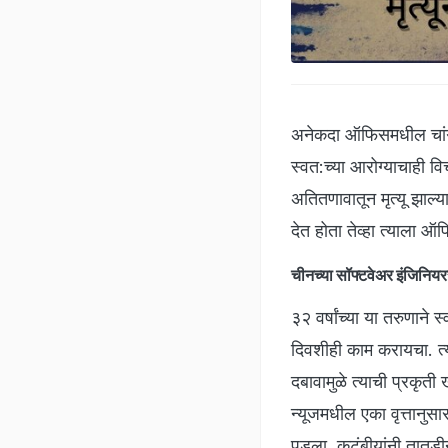
अनेकदा ऑफिसमधील चांगल
स्वत:च्या आरोग्याचाही 
अतितणावातून मृत्यू झाल्य
देत होता तेव्हा त्याला 
चीनच्या सॉफ्टवेअर इंजिनि
३२ वर्षांच्या या तरुणाने
दिवशीही काम करायचा. त्य
दबावामुळे त्याची प्रकृती 
न्यूजमधील एका वृत्तानुसा
पडला. कुटुंबीयांनी तातडी