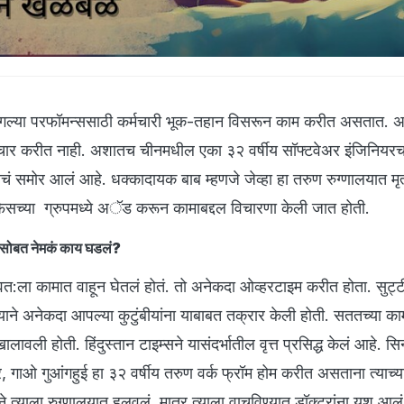
्या परफॉमन्ससाठी कर्मचारी भूक-तहान विसरून काम करीत असतात. अन
विचार करीत नाही. अशातच चीनमधील एका ३२ वर्षीय सॉफ्टवेअर इंजिनियरच
ाचं समोर आलं आहे. धक्कादायक बाब म्हणजे जेव्हा हा तरुण रुग्णालयात मृत्
ऑफिसच्या ग्रुपमध्ये अॅड करून कामाबद्दल विचारणा केली जात होती.
यरसोबत नेमकं काय घडलं?
 स्वत:ला कामात वाहून घेतलं होतं. तो अनेकदा ओव्हरटाइम करीत होता. सुट्ट
ाने अनेकदा आपल्या कुटुंबीयांना याबाबत तक्रार केली होती. सततच्या काम
खालावली होती. हिंदुस्तान टाइम्सने यासंदर्भातील वृत्त प्रसिद्ध केलं आहे. सि
र, गाओ गुआंगहुई हा ३२ वर्षीय तरुण वर्क फ्रॉम होम करीत असताना त्याच्या 
ने त्याला रुग्णालयात हलवलं. मात्र त्याला वाचविण्यात डॉक्टरांना यश आलं