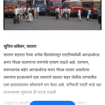
सुजित आंबेकर, सातारा
सातारा शहरात गेल्या अनेक दिवसांपासून रात्रीच्यावेळी आरडाओरड
करत गोंधळ घालणाऱ्या तरुणांचे प्रमाण वाढले आहे. दरम्यान,
बसस्थानक बाहेर आरडाओरड करत गोंधळ घालत असलेल्या
तरूणांना हटकल्याने एका तरूणाने सातारा शहर पोलीस ठाण्यातील
एका हवालदारावर कोयत्याने वार केला आहे. शनिवारी रात्री साडे दहा
वाजण्याच्या सुमारास ही घटना घडली.
('
NDTV मराठी'चं अधिकृत व्हॉट्सअ‍ॅप चॅनल जॉईन करा
)