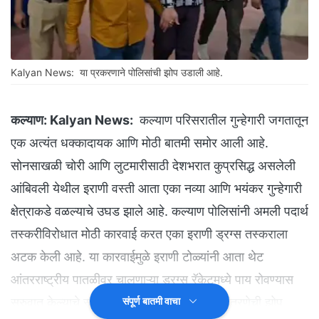
Kalyan News: या प्रकरणाने पोलिसांची झोप उडाली आहे.
कल्याण:
Kalyan News:
कल्याण परिसरातील गुन्हेगारी जगतातून
एक अत्यंत धक्कादायक आणि मोठी बातमी समोर आली आहे.
सोनसाखळी चोरी आणि लुटमारीसाठी देशभरात कुप्रसिद्ध असलेली
आंबिवली येथील इराणी वस्ती आता एका नव्या आणि भयंकर गुन्हेगारी
क्षेत्राकडे वळल्याचे उघड झाले आहे. कल्याण पोलिसांनी अमली पदार्थ
तस्करीविरोधात मोठी कारवाई करत एका इराणी ड्रग्स तस्कराला
अटक केली आहे. या कारवाईमुळे इराणी टोळ्यांनी आता थेट
आंतरराष्ट्रीय पातळीवर चालणाऱ्या ड्रग्स रॅकेटमध्ये पाय रोवण्यास
सुरुवात केल्याचे स्पष्ट होत असून, यामुळे पोलीस यंत्रणेची झोप
संपूर्ण बातमी वाचा