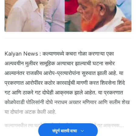
Kalyan News : कल्याणमध्ये कचरा गोळा करणाऱ्या एका
अल्पवयीन मुलीवर सामूहिक अत्याचार झाल्याची घटना समोर
आल्यानंतर राजकीय आरोप-प्रत्यारोपांना सुरुवात झाली आहे. या
प्रकरणात आरोपींवर कठोर कारवाईची मागणी करत शिवसेना शिंदे
गट आणि ठाकरे गट दोघेही आक्रमक झाले आहेत. या प्रकरणात
कोळपेवाडी पोलिसांनी दोघे नराधम अख्तर मणियार आणि सलीम शेख
या दोघांना अटक केली आहे.
कल्याणमधील त्या घटनेनंतर शिवसेना शिंदे गट अन् ठाकरे गट आक्रमक...
संपूर्ण बातमी वाचा
शिवसेना शिंदे गटाचे नगरसेवक महेश गायकवाड आणि नगरसेविका