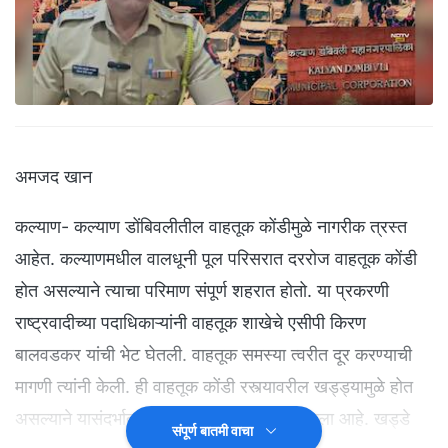
अमजद खान
कल्याण- कल्याण डोंबिवलीतील वाहतूक कोंडीमुळे नागरीक त्रस्त
आहेत. कल्याणमधील वालधूनी पूल परिसरात दररोज वाहतूक कोंडी
होत असल्याने त्याचा परिमाण संपूर्ण शहरात होतो. या प्रकरणी
राष्ट्रवादीच्या पदाधिकाऱ्यांनी वाहतूक शाखेचे एसीपी किरण
बालवडकर यांची भेट घेतली. वाहतूक समस्या त्वरीत दूर करण्याची
मागणी त्यांनी केली. ही वाहतूक कोंडी रस्त्यावरील खड्ड्यामुळे होत
असल्याने यासंदर्भात केडीएमसीला पत्र व्यवहार केला आहे. खड्डे
संपूर्ण बातमी वाचा