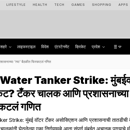
LIFESTYLE
HEALTH
TECH
GAMES
SHOPPING
APPS
शहरे
लाइफस्टाइल
विदेश
एंटरटेनमेंट
क्रिकेट
प्रदेश
सनाच्या 'त्या' बैठकीत फिस्कटलं गणित
ater Tanker Strike: मुंबई
ंकट? टँकर चालक आणि प्रशासनाच्या 
्कटलं गणित
 Strike: मुंबई वॉटर टँकर असोसिएशन आणि प्रशासनाची तातडीची 
ालकांनी घेतलेल्या एका निर्णयामुळे आता संपूर्ण मुंबईत अचानक पाण्याचे 