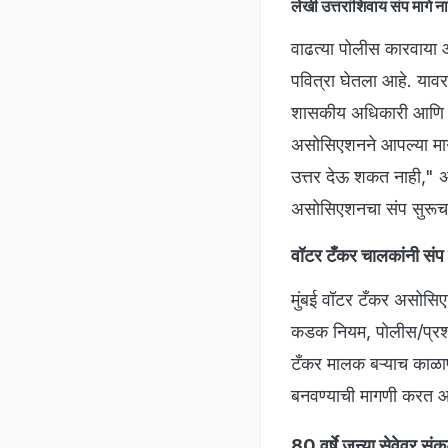
लेखी उत्तरांशिवाय संप 
वाढत्या पोलीस कारवाया
पवित्रा घेतला आहे. याव
शासकीय अधिकारी आणि विव
असोसिएशनने आपल्या मागण्
उत्तर देऊ शकत नाही," अश
असोसिएशनचा संप सुरूच
वॉटर टँकर चालकांनी संप
मुंबई वॉटर टँकर असोसिए
कडक नियम, पोलीस/प्रशा
टँकर मालक बऱ्याच काळाप
बनवण्याची मागणी करत 
80 वर्षे जुन्या सेवेवर सं