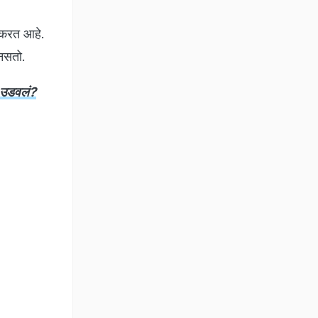
ण करत आहे.
 नसतो.
 उडवलं?