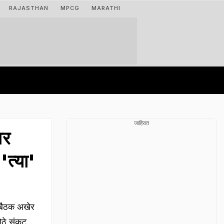
RAJASTHAN
MPCG
MARATHI
जाहिरात
वर
'त्या'
बैठक अखेर
मोठे संकट