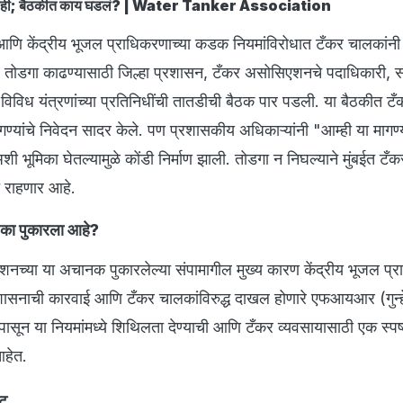
मागे नाही; बैठकीत काय घडलं? | Water Tanker Association
 आणि केंद्रीय भूजल प्राधिकरणाच्या कडक नियमांविरोधात टँकर चालकां
र तोडगा काढण्यासाठी जिल्हा प्रशासन, टँकर असोसिएशनचे पदाधिकारी, स
िध यंत्रणांच्या प्रतिनिधींची तातडीची बैठक पार पडली. या बैठकीत टँ
यांचे निवेदन सादर केले. पण प्रशासकीय अधिकाऱ्यांनी "आम्ही या मागण्
ी भूमिका घेतल्यामुळे कोंडी निर्माण झाली. तोडगा न निघल्याने मुंबईत टँक
 राहणार आहे.
 का पुकारला आहे?
शनच्या या अचानक पुकारलेल्या संपामागील मुख्य कारण केंद्रीय भूजल प्
सनाची कारवाई आणि टँकर चालकांविरुद्ध दाखल होणारे एफआयआर (गुन्हे
ासून या नियमांमध्ये शिथिलता देण्याची आणि टँकर व्यवसायासाठी एक स्पष
आहेत.
कट