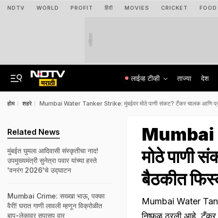
NDTV
WORLD
PROFIT
हिंदी
MOVIES
CRICKET
FOOD
जाहिरात
लाईव्ह टीव्ही
ताज्या
देश
होम
शहरे
Mumbai Water Tanker Strike: मुंबईवर मोठे पाणी संकट? टँकर चालक आणि प्रशा
Mumbai W
Related News
मोठे पाणी स
मुंबईत घुमला आदिवासी संस्कृतीचा नाद!
उपमुख्यमंत्री सुनेत्रा पवार यांच्या हस्ते
'वनरंग 2026'चे उद्घाटन
बैठकीत फिस
Mumbai Crime: सख्खा भाऊ, पक्का
Mumbai Water Tanker
वैरी! घरात गाणी लावली म्हणून विक्रोळीत
निष्फळ ठरली आहे. टँकर च
बाप-लेकावर सपासप वार