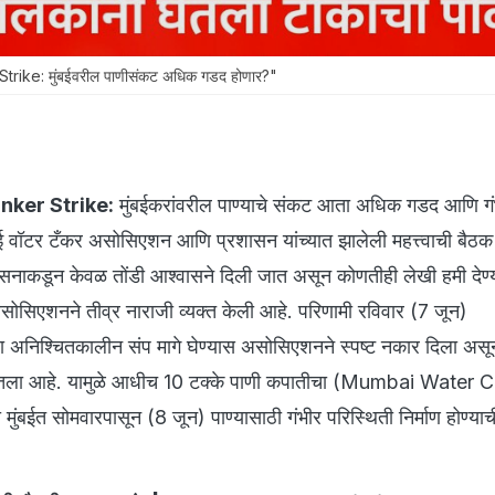
ike: मुंबईवरील पाणीसंकट अधिक गडद होणार?"
ker Strike:
मुंबईकरांवरील पाण्याचे संकट आता अधिक गडद आणि गं
ुंबई वॉटर टँकर असोसिएशन आणि प्रशासन यांच्यात झालेली महत्त्वाची बैठक प
ासनाकडून केवळ तोंडी आश्वासने दिली जात असून कोणतीही लेखी हमी देण
असोसिएशनने तीव्र नाराजी व्यक्त केली आहे. परिणामी रविवार (7 जून)
ला अनिश्चितकालीन संप मागे घेण्यास असोसिएशनने स्पष्ट नकार दिला असून
य घेतला आहे. यामुळे आधीच 10 टक्के पाणी कपातीचा (Mumbai Water 
ंबईत सोमवारपासून (8 जून) पाण्यासाठी गंभीर परिस्थिती निर्माण होण्या