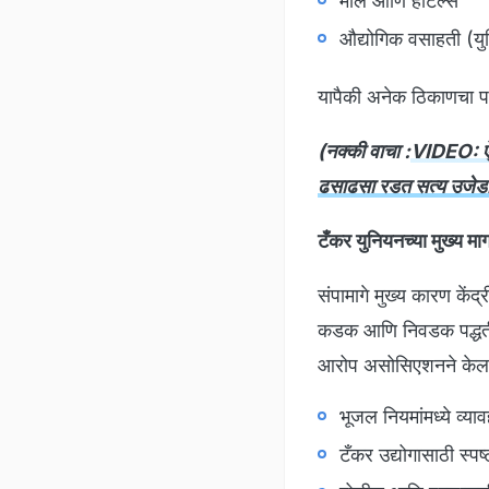
मॉल आणि हॉटेल्स
औद्योगिक वसाहती (यु
यापैकी अनेक ठिकाणचा पा
(नक्की वाचा :
VIDEO: ऐन 
ढसाढसा रडत सत्य उजे
टँकर युनियनच्या मुख्य म
संपामागे मुख्य कारण के
कडक आणि निवडक पद्धतीन
आरोप असोसिएशनने केला 
भूजल नियमांमध्ये व्
टँकर उद्योगासाठी स्पष