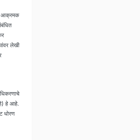
नी आक्रमक
ंबंधित
कर
यांवर लेखी
र
राधिकरणाचे
) हे आहे.
्ट धोरण