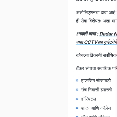
असोसिएशनचा दावा आहे कि,
ही सेवा विशेषतः अशा भाग
(नक्की वाचा :
Dadar New
पाहा CCTVसह दुर्घटन
कोणत्या ठिकाणी सर्वाधि
टँकर संपाचा सर्वाधिक प
हाऊसिंग सोसायटी
उंच निवासी इमारती
हॉस्पिटल
शाळा आणि कॉलेज