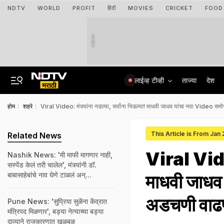
NDTV
WORLD
PROFIT
हिंदी
MOVIES
CRICKET
FOOD
जाहिरात
लाईव्ह टीव्ही
ताज्या
देश
होम
शहरे
Viral Video: मंत्र्यांना नडल्या, सर्वांना भिडल्या! माधवी जाधव यांचा नवा Video स
This Article is From Jan
Related News
Viral Video:
Nashik News: 'मी माफी मागणार नाही,
सस्पेंड केलं तरी चालेल', मंत्र्यांनी डॉ.
बाबासाहेबांचे नाव घेणे टाळलं अन्...
माधवी जाधव 
अडचणी वाढ
Pune News: 'सुप्रिया सुळेंना केंद्रात
मंत्रिपद मिळणार', बड्या नेत्याच्या बड्या
दाव्याने राजकारणात खळबळ