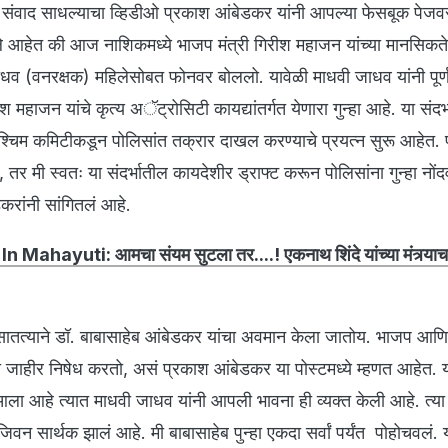
 संवाद साधल्याचा व्हिडीओ प्रकाश आंबेडकर यांनी आपल्या फेसबूक पेज
णाले आहेत की आज नाशिकमध्ये भाजप मंत्री गिरीश महाजन यांच्या मानसिकत
ाधव (वनरक्षक) महिलेसोबत फोनवर बोललो. यावेळी माधवी जाधव यांनी पूर
श महाजन यांचे कृत्य अॅट्रोसिटी कायद्यांतर्गत येणारा गुन्हा आहे. या संदर्
िम कमिटीकडून पोलिसांत तक्रार दाखल करण्याचे प्रयत्न सुरू आहेत. प
, तर मी स्वतः या संदर्भातील कायदेशीर ड्राफ्ट करून पोलिसांना गुन्हा नों
करांनी सांगितलं आहे.
n Mahayuti: आमचा संयम सुटला तर....! एकनाथ शिंदे यांच्या मंत्र्या
्याने डॉ. बाबासाहेब आंबेडकर यांचा अवमान केला जातोय. भाजप आणि
ी जाहीर निषेध करतो, असं प्रकाश आंबेडकर या पोस्टमध्ये म्हणत आहेत. 
ा आहे त्यात माधवी जाधव यांनी आपली भावना ही व्यक्त केली आहे. त्या म
 जिवन सार्थक झालं आहे. मी बाबासाहेब पुन्हा एकदा सर्वां पर्यंत पोहोचवलं. य