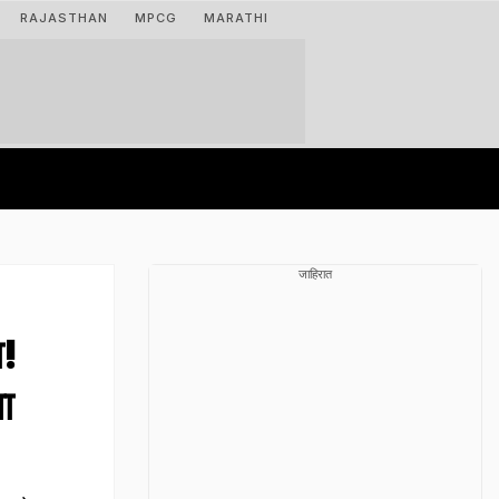
RAJASTHAN
MPCG
MARATHI
जाहिरात
ा!
ा