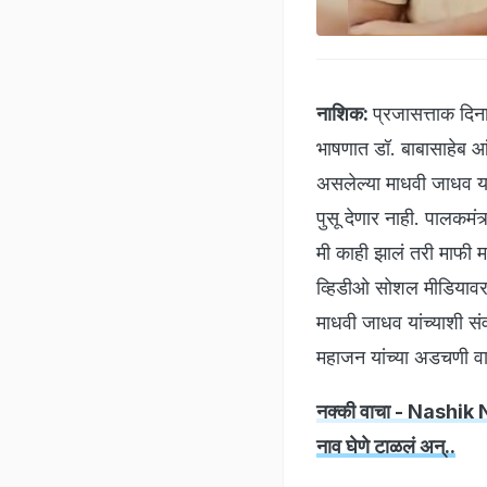
नाशिक:
प्रजासत्ताक दिना
भाषणात डॉ. बाबासाहेब आं
असलेल्या माधवी जाधव यां
पुसू देणार नाही. पालकमंत्
मी काही झालं तरी माफी मा
व्हिडीओ सोशल मीडियावर व
माधवी जाधव यांच्याशी संव
महाजन यांच्या अडचणी व
नक्की वाचा - Nashik News
नाव घेणे टाळलं अन्..