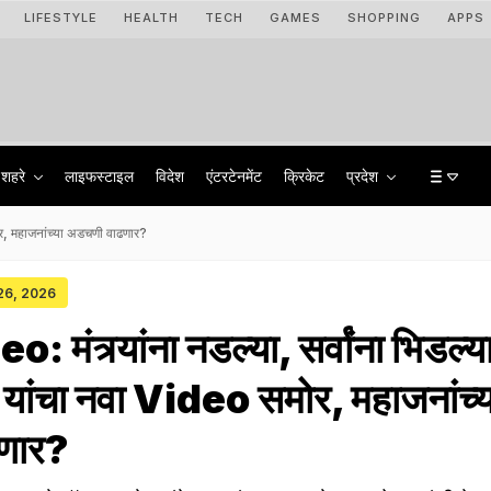
LIFESTYLE
HEALTH
TECH
GAMES
SHOPPING
APPS
शहरे
लाइफस्टाइल
विदेश
एंटरटेनमेंट
क्रिकेट
प्रदेश
मोर, महाजनांच्या अडचणी वाढणार?
 26, 2026
 मंत्र्यांना नडल्या, सर्वांना भिडल्य
यांचा नवा Video समोर, महाजनांच्य
णार?