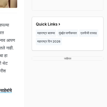
Quick Links
आपल्या
यरत
महाराष्ट्र बातम्या
मुंबईत पाणीकपात
एलपीजी दरवाढ
चे नाव आपण
महाराष्ट्र दिन 2026
ेतले नाही.
चा हा
जाहिरात
ी थेट
िरीश
ाहेबांचे