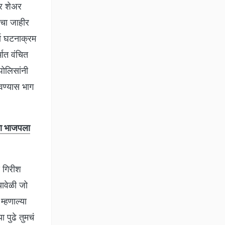
वर शेअर
ेचा जाहीर
्ण घटनाक्रम
भात वंचित
ोलिसांनी
दवण्यास भाग
चा भाजपला
 गिरीश
यावेळी जो
्हणाल्या
ा पुढे तुमचं