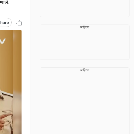
णाले.
hare
जाहिरात
जाहिरात