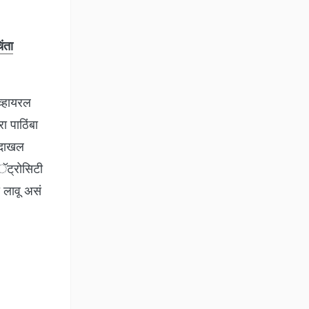
ंता
व्हायरल
ा पाठिंबा
ी दाखल
अॅट्रोसिटी
ा लावू असं