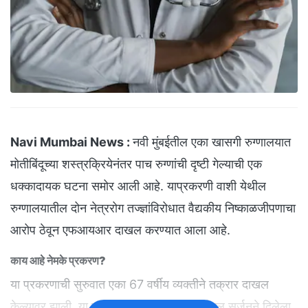
Navi Mumbai News :
नवी मुंबईतील एका खासगी रुग्णालयात
मोतीबिंदूच्या शस्त्रक्रियेनंतर पाच रुग्णांची दृष्टी गेल्याची एक
धक्कादायक घटना समोर आली आहे. याप्रकरणी वाशी येथील
रुग्णालयातील दोन नेत्ररोग तज्ज्ञांविरोधात वैद्यकीय निष्काळजीपणाचा
आरोप ठेवून एफआयआर दाखल करण्यात आला आहे.
काय आहे नेमके प्रकरण?
या प्रकरणाची सुरुवात एका 67 वर्षीय व्यक्तीने तक्रार दाखल
केल्यावर झाली. या तक्रारीसोबत ठाण्याच्या सिव्हिल सर्जनने दिलेला