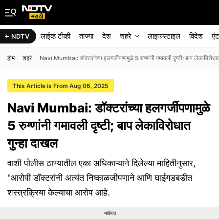
लाईव्ह टीव्ही
ताज्या
देश
शहरे
लाइफस्टाइल
विदेश
एं
NDTV
होम
शहरे
Navi Mumbai: डॉक्टरांच्या हलगर्जीपणामुळे 5 रुग्णांनी गमावली दृष्टी; बाप लेकाविरोधा
This Article is From Aug 06, 2025
Navi Mumbai: डॉक्टरांच्या हलगर्जीपणामुळे
5 रुग्णांनी गमावली दृष्टी; बाप लेकाविरोधात
गुन्हा दाखल
वाशी पोलीस ठाण्यातील एका अधिकाऱ्याने दिलेल्या माहितीनुसार,
"आरोपी डॉक्टरांनी अत्यंत निष्काळजीपणाने आणि घाईगडबडीत
शस्त्रक्रिया केल्याचा आरोप आहे.
जाहिरात