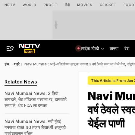
NDTV
WORLD
PROFIT
हिंदी
MOVIES
CRICKET
FOOD
जाहिरात
लाईव्ह टीव्ही
ताज्या
देश
होम
शहरे
Navi Mumbai : आई-वडिलांच्या मृत्यूचा धक्का! 3 वर्ष ठेवले स्वत:ला केले कैद, संपूर्ण
This Article is From Jun
Related News
Navi Mumba
Navi Mumbai News: 2 किडे
सापडले, थेट हॉटेलचा परवाना रद्द, हायकोर्ट
संतापले, थेट FDA ला दणका
वर्ष ठेवले स्
येईल पाणी
Navi Mumbai News: नवी मुंबई
मनपाचा घोळ! 40 हजार विद्यार्थ्यी अजूनही
गणवेशापासून वंचित