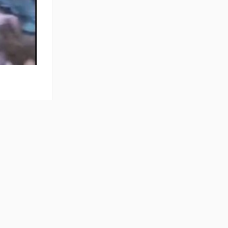
्या पायाला
 दूर ठेवले
नियम व शर्तें
 सापडला
तीसगढ़
 उघडत
© Copyright NDTV Convergence Limited 2026. All rights reserved.