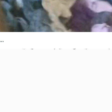
...
नुसार नायर त्यांच्या दिवाणखान्यात ठेवलेल्या खुर्चीवरच झोपत असत. त्यांच
र तातडीने उपचार करण्यात आले. आई-वडिलांच्या निधनानंतर त्यांच्या काही
संपर्क साधण्याचा प्रयत्न केला, परंतु नायर यांनी बहुतेक लोकांपासून स्वतःला
ल येथील सील आश्रमात आहेत.
करियर
चैनल
ईपीजी सर्विस
डिस्क्लेमर
फीडबैक
इन्वेस्टर्स
निवारण
गोपनीयता नीति
रचा मालक... माझं लग्न होत नाही' प्रवचनात व्यथा मांडणाऱ्या व्यक्तीचा
श
मूवीज
क्रिकेट
फूड
टेक
NDTV मराठी
NDTV राजस्‍थान
NDTV मध्‍यप्रदेश-छत्
होते, तेथील रहिवाशांनी सांगितले की ते क्वचितच त्यांच्या घराचा दरवाजा
Ethics