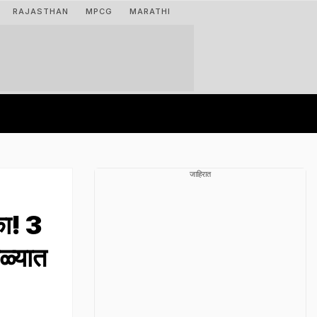
RAJASTHAN
MPCG
MARATHI
जाहिरात
ा! 3
ोळ्यात