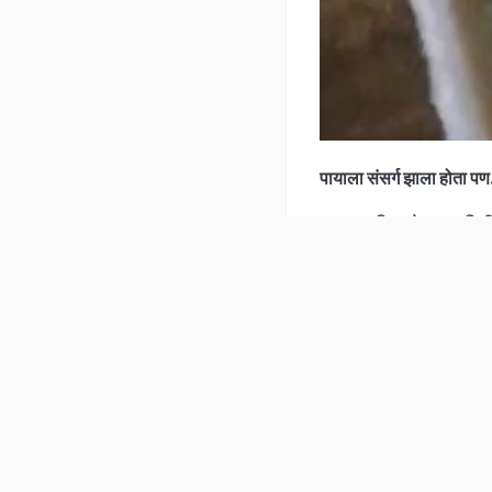
पायाला संसर्ग झाला होता पण
याबाबत मिळालेल्या माहिती
Listen to the
latest songs
, only on
JioSaavn.com
संसर्ग झाला होता, ज्याव
नातेवाईकांनी त्यांच्याशी 
होते. नायर सध्या पनवे
हमारे बारे में
न्यूज लेटर
विज्ञापन
आर्काइव
एप्स
( नक्की वाचा :
'मी 18 एक
ख़बर
बिजनेस
इंग्लि
NDTV Group Sites
मृतदेह
)
Follow us on
नायर ज्या इमारतीत राहत 
This website follows the DNPA Code of 