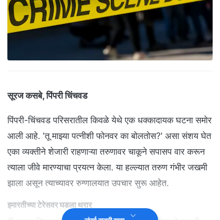
सूरज कसबे, पिंपरी चिंचवड
पिंपरी-चिंचवड परिसरातील किवळे येथे एक धक्कादायक घटना समोर
आली आहे. 'तू माझ्या पत्नीशी फोनवर का बोलतोस?' असा संशय घेत
एका व्यक्तीने शेजारी राहणाऱ्या तरुणावर चाकूने सपासप वार करून
त्याला जीवे मारण्याचा प्रयत्न केला. या हल्ल्यात तरुण गंभीर जखमी
झाला असून त्याच्यावर रुग्णालयात उपचार सुरू आहेत.
इमारतीच्या टेरेसवर घडला थरार