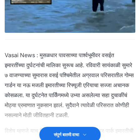
Vasai News : मुसळधार पावसाच्या पार्श्वभूमीवर वसईत
इमारतींच्या दुर्घटनांची मालिका सुरूच आहे. रविवारी सायंकाळी सुमारे
७ वाजण्याच्या सुमारास वसई पश्चिमेतील अग्रवाल परिसरातील गोम्स
गार्डन या नऊ मजली इमारतीच्या रिफ्यूजी एरियाचा सज्जा अचानक
कोसळला. या दुर्घटनेत पार्किंगमध्ये उभ्या असलेल्या सहा दुचाकींचं
मोठ्या प्रमाणात नुकसान झालं. सुदैवाने त्यावेळी परिसरात कोणीही
नसल्याने मोठी जीवितहानी टळली.
विशेष म्हणजे याच दिवशी दुपारी गोखीवरे येथील वंडर पार्क इमारतीची
संपूर्ण बातमी वाचा