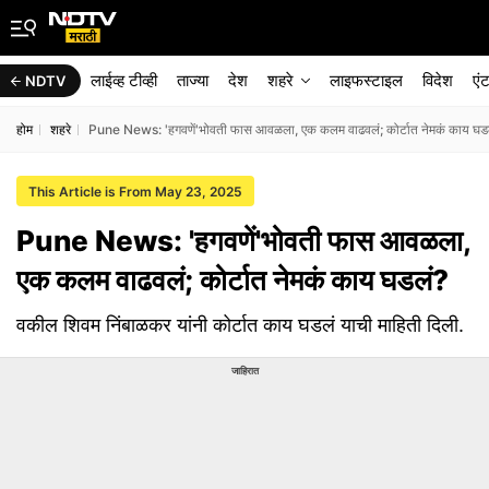
लाईव्ह टीव्ही
ताज्या
देश
शहरे
लाइफस्टाइल
विदेश
एं
NDTV
होम
शहरे
Pune News: 'हगवणें'भोवती फास आवळला, एक कलम वाढवलं; कोर्टात नेमकं काय घड
This Article is From May 23, 2025
Pune News: 'हगवणें'भोवती फास आवळला,
एक कलम वाढवलं; कोर्टात नेमकं काय घडलं?
वकील शिवम निंबाळकर यांनी कोर्टात काय घडलं याची माहिती दिली.
जाहिरात