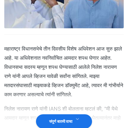
महाराष्ट्र विधानसभेचे तीन दिवसीय विशेष अधिवेशन आज सुरु झाले
आहे. या अधिवेशनात नवनिर्वाचित आमदार शपथ घेणार आहेत.
विधानसभा सदस्य म्हणून शपथ घेण्यासाठी आलेले निलेश नारायण
राणे यांनी आपले व्हिजन यावेळी सर्वांना सांगितले. माझ्या
मतदारसंघासाठी माझ्याकडे व्हिजन डॉक्युमेंट आहे, त्यावर मी गांभीर्याने
काम करणार असल्याचे त्यांनी सांगितले.
निलेश नारायण राणे यांनी IANS शी बोलताना म्हटलं की, "मी येथे
आमदार म्हणून शपथ घेण्यासाठी आलो आहे. शपथ घेतल्यानंतर माझे
संपूर्ण बातमी वाचा
व्हिजन डॉक्युमेंट, माझ्या मतदारसंघासाठीचे व्हिजन आहे, ते पूर्ण