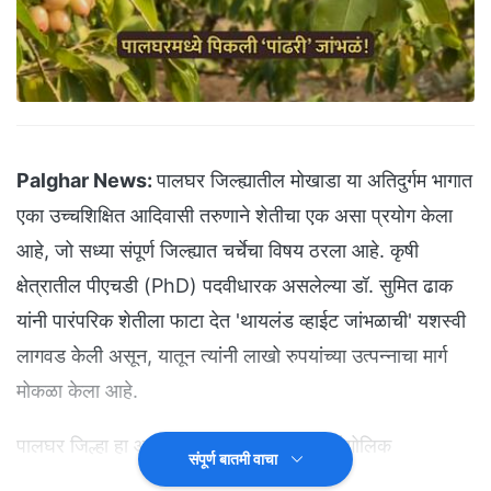
Palghar News:
पालघर जिल्ह्यातील मोखाडा या अतिदुर्गम भागात
एका उच्चशिक्षित आदिवासी तरुणाने शेतीचा एक असा प्रयोग केला
आहे, जो सध्या संपूर्ण जिल्ह्यात चर्चेचा विषय ठरला आहे. कृषी
क्षेत्रातील पीएचडी (PhD) पदवीधारक असलेल्या डॉ. सुमित ढाक
यांनी पारंपरिक शेतीला फाटा देत 'थायलंड व्हाईट जांभळाची' यशस्वी
लागवड केली असून, यातून त्यांनी लाखो रुपयांच्या उत्पन्नाचा मार्ग
मोकळा केला आहे.
पालघर जिल्हा हा आतापर्यंत काळ्या जांभळांच्या भौगोलिक
संपूर्ण बातमी वाचा
मानांकनासाठी (GI Tag) ओळखला जात होता. मात्र, आता मोखाडा