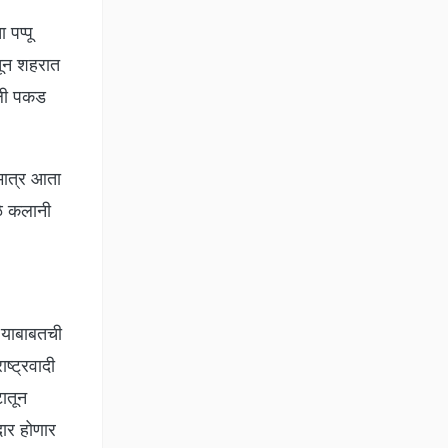
पप्पू
तून शहरात
ेली पकड
 मात्र आता
ळे कलानी
न याबाबतची
्ट्रवादी
ातून
दार होणार