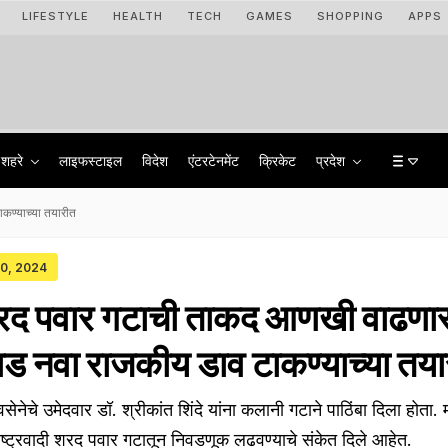
LIFESTYLE
HEALTH
TECH
GAMES
SHOPPING
APPS
शहरे
लाइफस्टाइल
विदेश
एंटरटेनमेंट
क्रिकेट
प्रदेश
ाकण्याच्या तयारीत
 30, 2024
ी शरद पवार गटाची ताकद आणखी वाढणा
्हाड नवा राजकीय डाव टाकण्याच्या तय
ेचे उमेदवार डॉ. श्रीकांत शिंदे यांना कलानी गटाने पाठिंबा दिला होता.
्ट्रवादी शरद पवार गटातून निवडणूक लढवण्याचे संकेत दिले आहेत.