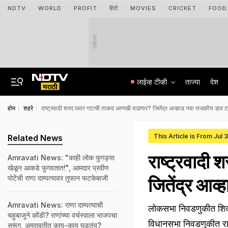
NDTV
WORLD
PROFIT
हिंदी
MOVIES
CRICKET
FOOD
जाहिरात
लाईव्ह टीव्ही
ताज्या
देश
होम
शहरे
राष्ट्रवादी शरद पवार गटाची ताकद आणखी वाढणार? जितेंद्र आव्हाड नवा राजकीय डाव ट
This Article is From Jul
Related News
राष्ट्रवाद
Amravati News: "काही लोक फुगड्या
खेळून आकडे फुगवतात!", आमदार प्रवीण
पोटेंची राणा दाम्पत्यावर तुफान फटकेबाजी
जितेंद्र आव
Amravati News: राणा दाम्पत्याची
लोकसभा निवडणुकीत शिवसेन
चहुबाजूने कोंडी? राणांच्या वर्चस्वाला भाजपचा
विधानसभा निवडणुकीत राष
सुरूंग, अमरावतीत काय-काय घडतंय?