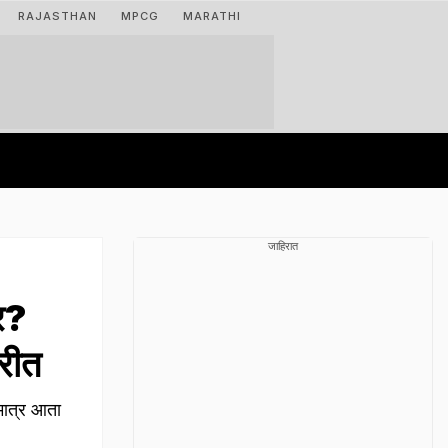
RAJASTHAN
MPCG
MARATHI
जाहिरात
र?
ारीत
 मात्र आता