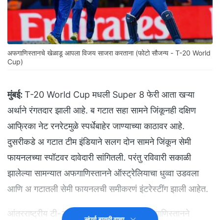
अफगाणिस्तानचे खेळाडू आपला विजय साजरा करताना (फोटो सौजन्य - T-20 World
Cup)
मुंबई:
T-20 World Cup मधली Super 8 फेरी आता खऱ्या
अर्थाने रंगतदार झाली आहे. ब गटात सहा सामने जिंकूनही दक्षिण
आफ्रिका नेट रनरेटमुळे स्पर्धेबाहेर जाण्याच्या काठावर आहे.
दुसरीकडे अ गटात टीम इंडियाने सलग दोन सामने जिंकून सेमी
फायनलच्या स्पॉटवर दावेदारी सांगितली. परंतु रविवारी सकाळी
झालेल्या सामन्यात अफगाणिस्तानने ऑस्ट्रेलियाचा धुव्वा उडवला
आणि अ गटातली सेमी फायनलची समीकरणं इंटरेस्टींग झाली आहेत.
आंतरराष्ट्रीय टी-२० क्रिकेटच्या इतिहासात अफगाणिस्तानने
संपूर्ण बातमी वाचा