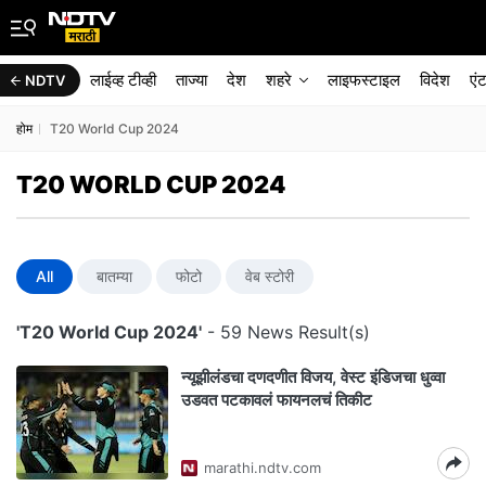
लाईव्ह टीव्ही
ताज्या
देश
शहरे
लाइफस्टाइल
विदेश
एं
NDTV
होम
T20 World Cup 2024
T20 WORLD CUP 2024
All
बातम्या
फोटो
वेब स्टोरी
'T20 World Cup 2024'
- 59 News Result(s)
न्यूझीलंडचा दणदणीत विजय, वेस्ट इंडिजचा धुव्वा
उडवत पटकावलं फायनलचं तिकीट
marathi.ndtv.com