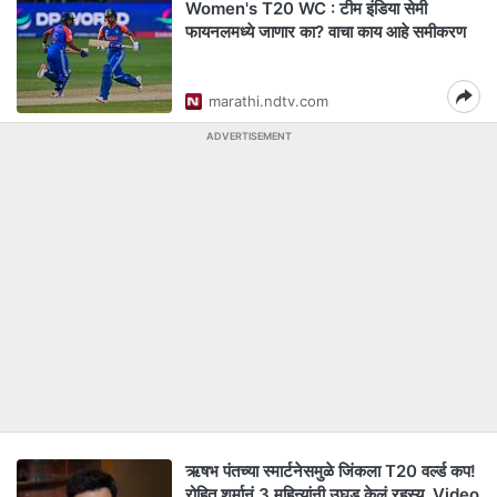
Women's T20 WC : टीम इंडिया सेमी
फायनलमध्ये जाणार का? वाचा काय आहे समीकरण
marathi.ndtv.com
ADVERTISEMENT
ऋषभ पंतच्या स्मार्टनेसमुळे जिंकला T20 वर्ल्ड कप!
रोहित शर्मानं 3 महिन्यांनी उघड केलं रहस्य, Video