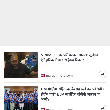
Video : '....तर घरी बसवला असता' सू्र्याच्या
ऐतिहासिक कॅचवर रोहितचा सिक्सर
marathi.ndtv.com
PM मोदींच्या रोहित-द्रविडसह वर्ल्ड कप फोटोची का
होतीय चर्चा? BJP ला इंदिरा गांधींची आठवण का
आली?
marathi.ndtv.com