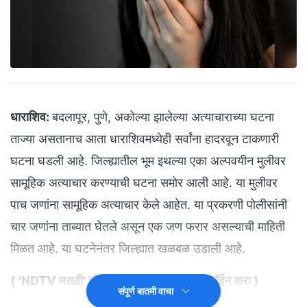
धाराशिव:
बदलापूर, पुणे, अकोल्या झालेल्या अत्याचाराच्या घटना
ताज्या असतानाच आता धाराशिवमध्येही सर्वांना हादरवून टाकणारी
घटना घडली आहे. जिल्ह्यातील भूम इथल्या एका अल्पवयीन मुलीवर
सामूहिक अत्याचार करण्याची घटना समोर आली आहे. या मुलीवर
पाच जणांना सामूहिक अत्याचार केले आहेत. या प्रकरणी पोलीसांनी
चार जणांना ताब्यात घेतले असून एक जण फरार असल्याची माहिती
मिळत आहे. या घटनेनंतर जिल्ह्यात खळबळ उडाली आहे.
(
'NDTV मराठी' चं अधिकृत व्हॉट्सअ‍ॅप चॅनल जॉईन करा
)
संपूर्ण बातमी वाचा
राज्यात महिलांवरील आत्याचार काही थांबण्याचे नाव घेत नाही. आता