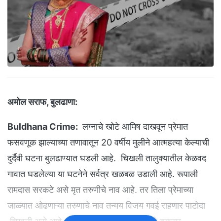
अमोल सराफ, बुलढाणा:
Buldhana Crime:
लग्नाचे खोटे आमिष दाखवून प्रेमात
फसवणूक झाल्याच्या तणावातून 20 वर्षीय मुलीने आत्महत्या केल्याची
दुर्दैवी घटना बुलढाण्यात घडली आहे. चिखली तालुक्यातील केळवद
गावात घडलेल्या या घटनेने सर्वत्र खळबळ उडाली आहे. रूपाली
रामदास सरकटे असे मृत तरुणीचे नाव आहे. तर तिला प्रेमाच्या
जाळ्यात ओढणाऱ्या तरुणाचे नाव तन्मय विजय गवई राहणार पाटोदा