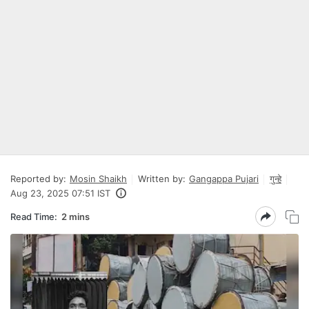
Reported by:
Mosin Shaikh
Written by:
Gangappa Pujari
गुन्हे
Aug 23, 2025 07:51 IST
Read Time:
2 mins