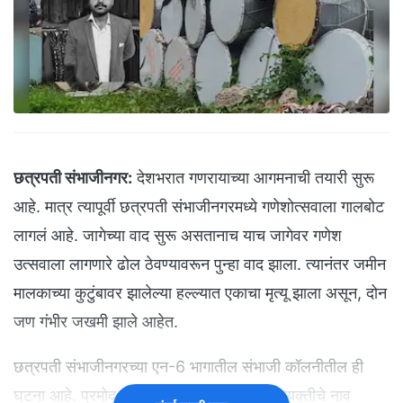
छत्रपती संभाजीनगर:
देशभरात गणरायाच्या आगमनाची तयारी सुरू
आहे. मात्र त्यापूर्वी छत्रपती संभाजीनगरमध्ये गणेशोत्सवाला गालबोट
लागलं आहे. जागेच्या वाद सुरू असतानाच याच जागेवर गणेश
उत्सवाला लागणारे ढोल ठेवण्यावरून पुन्हा वाद झाला. त्यानंतर जमीन
मालकाच्या कुटुंबावर झालेल्या हल्ल्यात एकाचा मृत्यू झाला असून, दोन
जण गंभीर जखमी झाले आहेत.
छत्रपती संभाजीनगरच्या एन-6 भागातील संभाजी कॉलनीतील ही
घटना आहे. प्रमोद पाडसवान असे मृत्यू झालेल्या व्यक्तीचे नाव