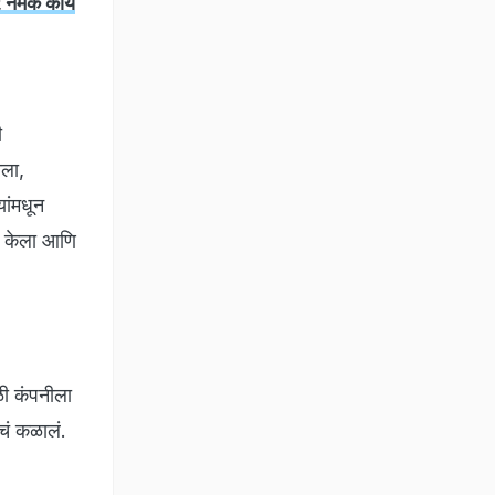
र नेमकं काय
ी
ीला,
यांमधून
दन केला आणि
ळी कंपनीला
ाचं कळालं.