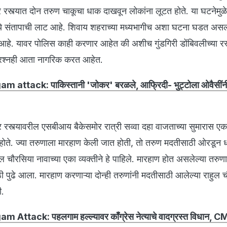
रस्त्यात दोन तरुण चाकूचा धाक दाखवून लोकांना लूटत होते. या घटनेमुळे
्ये संतापाची लाट आहे. शिवाय शहराच्या मध्यभागीच अशा घटना घडत असल्य
 आहे. यावर पोलिस काही करणार आहेत की अशीच गुंडगिरी डोंबिवलीच्या रस्
्रश्नही आता नागरिक करत आहेत.
lgam attack: पाकिस्तानी 'जोकर' बरळले, आफ्रिदी- भुट्टोला ओवैसींनी
गर रस्त्यावरील एसबीआय बैकेसमोर रात्री सव्वा दहा वाजताच्या सुमारास ए
ोते. ज्या तरुणाला मारहाण केली जात होती, तो तरुण मदतीसाठी ओरडून
ुल चौरसिया नावाच्या एका व्यक्तीने हे पाहिले. मारहाण होत असलेल्या तरुणा
ाठी पुढे आला. मारहाण करणाऱ्या दोन्ही तरुणांनी मदतीसाठी आलेल्या राहुल 
ी.
lgam Attack: पहलगाम हल्ल्यावर काँग्रेस नेत्याचे वादग्रस्त विधान,