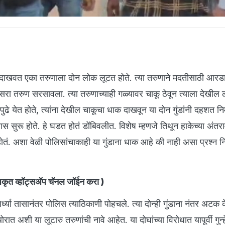
क दाखवत एका तरुणाला दोन लोक लूटत होते. त्या तरुणाने मदतीसाठी आर
ुसरा तरुण सरसावला. त्या तरुणाच्याही गळ्यावर चाकू ठेवून त्याला देखील 
ढे येत होते, त्यांना देखील चाकूचा धाक दाखवून या दोन गुंडांनी दहशत निर
ास सुरू होते. हे घडत होतं डोंबिवलीत. विशेष म्हणजे तिथून हाकेच्या अंत
ोतं. अशा वेळी पोलिसांचाकाही या गुंडाना धाक आहे की नाही असा प्रश्न नि
ृत व्हॉट्सअ‍ॅप चॅनल जॉईन करा
)
्ध्या तासानंतर पोलिस त्याठिकाणी पोहचले. त्या दोन्ही गुंडाना नंतर अटक
 अशी या लूटारु तरुणांची नावे आहेत. या दोघांच्या विरोधात यापूर्वी गुन