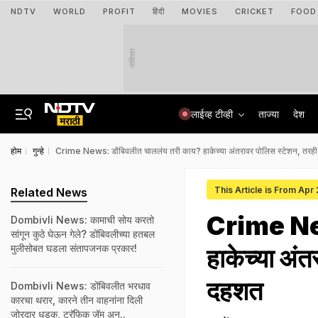
NDTV
WORLD
PROFIT
हिंदी
MOVIES
CRICKET
FOOD
जाहिरात
लाईव्ह टीव्ही
ताज्या
देश
होम
गुन्हे
Crime News: डोंबिवलीत चाललंय तरी काय? हाकेच्या अंतरावर पोलिस स्टेशन, तरही भ
This Article is From Apr
Related News
Crime New
Dombivli News: कामाची सोय करतो
सांगून कुठे घेऊन गेले? डोंबिवलीच्या हतबल
मुलीसोबत घडला संतापजनक प्रकार!
हाकेच्या अंत
दहशत
Dombivli News: डोंबिवलीत भरधाव
कारचा थरार, कारने तीन वाहनांना दिली
जोरदार धडक, ट्रॅफिक जॅम अन्..