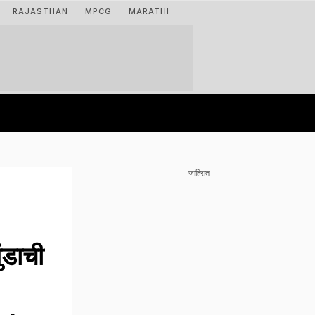
RAJASTHAN
MPCG
MARATHI
जाहिरात
?
ंडाची