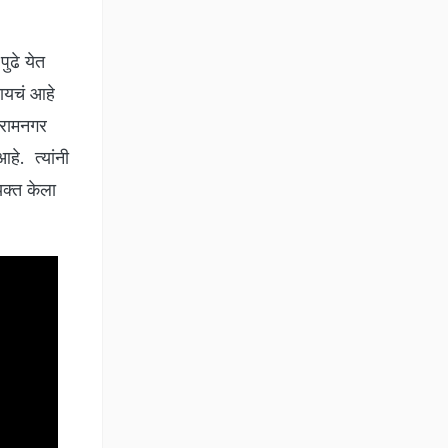
ुढे येत
यायचं आहे
ा रामनगर
हे. त्यांनी
यक्त केला