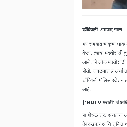
डोंबिवली:
अमजद खान
भर रस्त्यात चाकूचा धा
केला. त्याचा मदतीसाठी द
आले. जे लोक मदतीसाठी पु
होती. जवळपास हे अर्धा त
डोंबिवली पोलिस स्टेशन ह
आहे.
(
'NDTV मराठी' चं अधिक
हा गोंधळ सुरू असताना अर
देवरुखकर आणि सुजित थोरात