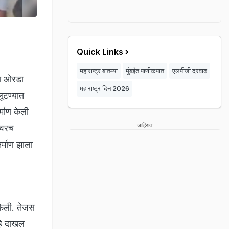
Quick Links
महाराष्ट्र बातम्या
मुंबईत पाणीकपात
एलपीजी दरवाढ
डा ओरडा
महाराष्ट्र दिन 2026
लूटण्यात
्माण केली
जाहिरात
रावरच
र्माण झाला
 केली. तेजस
्हे दाखल