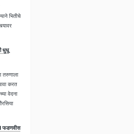
ाने भितीचे
त्यावर
 धुधू
का तरुणाला
 धावा करत
च्या वेदना
चौरसिया
 CM फडणवीस