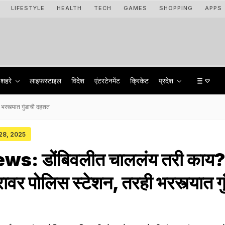
LIFESTYLE
HEALTH
TECH
GAMES
SHOPPING
APPS
शहरे
लाइफस्टाइल
विदेश
एंटरटेनमेंट
क्रिकेट
प्रदेश
रस्त्यात गुंडाची दहशत
 28, 2025
s: डोंबिवलीत चाललंय तरी काय
रावर पोलिस स्टेशन, तरही भरस्त्यात गु