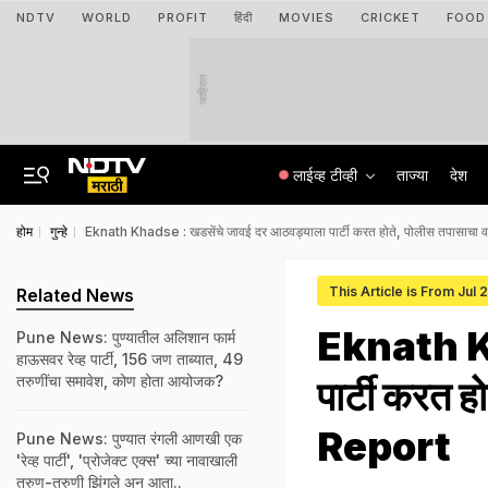
NDTV
WORLD
PROFIT
हिंदी
MOVIES
CRICKET
FOOD
जाहिरात
लाईव्ह टीव्ही
ताज्या
देश
होम
गुन्हे
Eknath Khadse : खडसेंचे जावई दर आठवड्याला पार्टी करत होते, पोलीस तपासाच
This Article is From Jul 
Related News
Eknath Kh
Pune News: पुण्यातील अलिशान फार्म
हाऊसवर रेव्ह पार्टी, 156 जण ताब्यात, 49
तरुणींचा समावेश, कोण होता आयोजक?
पार्टी करत 
Report
Pune News: पुण्यात रंगली आणखी एक
'रेव्ह पार्टी', 'प्रोजेक्ट एक्स' च्या नावाखाली
तरुण-तरुणी झिंगले अन् आता..