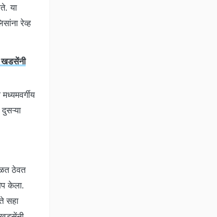
ते. या
ांना रेव्ह
खडसेंनी
मध्यमवर्गीय
दुसऱ्या
ाळत ठेवत
ोप केला.
ते सहा
 खडसेंनी