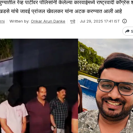
तील रेव्ह पार्टीवर पोलिसांनी केलेल्या कारवाईमध्ये राष्ट्रवादी काँग्रेस 
थ खडसे यांचे जावई प्रांजल खेवलकर यांना अटक करण्यात आली आहे
rni
Written by:
Onkar Arun Danke
गुन्हे
Jul 29, 2025 17:41 IST
S