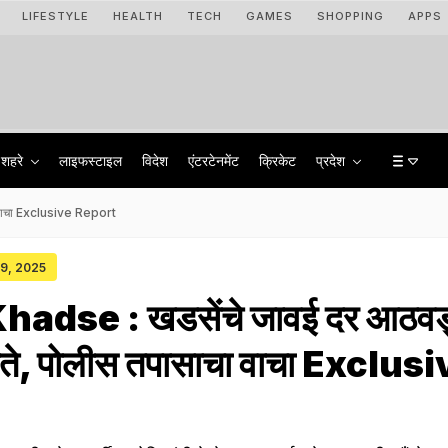
LIFESTYLE
HEALTH
TECH
GAMES
SHOPPING
APPS
शहरे
लाइफस्टाइल
विदेश
एंटरटेनमेंट
क्रिकेट
प्रदेश
ा वाचा Exclusive Report
29, 2025
adse : खडसेंचे जावई दर आठवड
होते, पोलीस तपासाचा वाचा Exclus