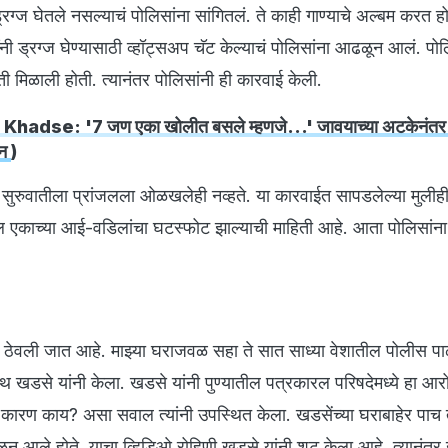
ग्ज घेतले नसल्याचं पोलिसांना सांगितलं. ते काही गाण्याचे अल्बम करत हो
 ड्रग्ज घेण्यासाठी व्हॉट्सअप चॅट केल्याचं पोलिसांना आढळून आलं. पोलिस
ती मिळाली होती. त्यानंतर पोलिसांनी ही कारवाई केली.
hadse: '7 जण एका खोलीत बसले म्हणजे...' जावयाच्या अटकेनंतर 
्न
)
ी सुरुवातीला प्रांजलला ओळखलेही नव्हते. या कारवाईत सापडलेल्या मुलीही 
ल एकाच्या आई-वडिलांचा घटस्फोट झाल्याची माहिती आहे. आता पोलिसांना 
त ठेवली जात आहे. माझ्या घराजवळ सहा ते सात साध्या वेशातील पोलीस प
डसे यांनी केला. खडसे यांनी पुण्यातील पत्रकारल परिषदेमध्ये हा आर
ं कारण काय? असा सवाल त्यांनी उपस्थित केला. खडसेंच्या घराबाहेर पाच 
न आले होते. याचा व्हिडिओ रोहिणी खडसे यांनी शूट केला आहे. त्यानंतर