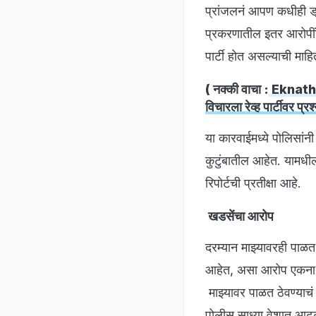
प्रांजलनं आपण कधीही ड्र
प्रकरणातील इतर आरोपींनी
पार्टी होत असल्याची माहि
( नक्की वाचा :
Eknath K
विचारला रेव्ह पार्टीवर प्रश
या कारवाईमध्ये पोलिसांन
कुटुंबातील आहेत. यामधी
रिपोर्टची प्रतीक्षा आहे.
खडसेंचा आरोप
दरम्यान माझ्यावरही पाळ
आहेत, असा आरोप एकनाथ ख
माझ्यावर पाळत ठेवण्याच
पोलीस साध्या वेशात आढळू