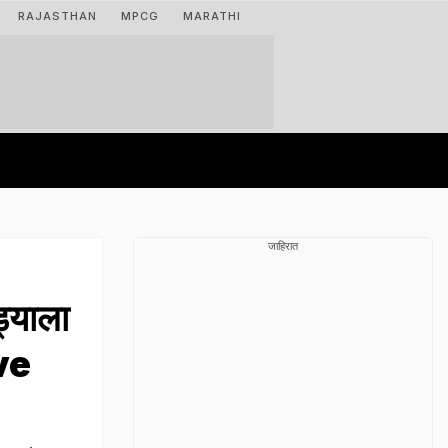
RAJASTHAN
MPCG
MARATHI
जाहिरात
्याला
ive