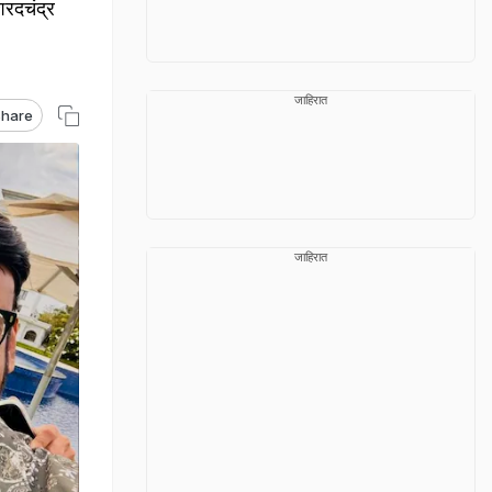
शरदचंद्र
जाहिरात
hare
जाहिरात