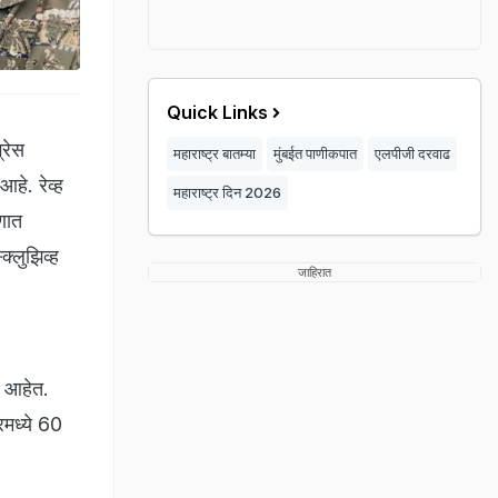
Quick Links
्रेस
महाराष्ट्र बातम्या
मुंबईत पाणीकपात
एलपीजी दरवाढ
हे. रेव्ह
महाराष्ट्र दिन 2026
णात
्लुझिव्ह
जाहिरात
े आहेत.
मध्ये 60