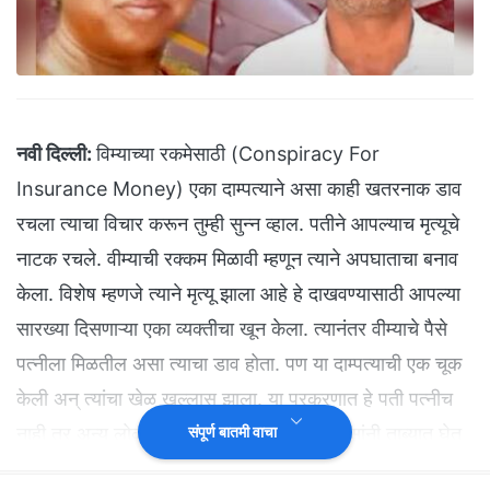
नवी दिल्ली:
विम्याच्या रकमेसाठी (Conspiracy For
Insurance Money) एका दाम्पत्याने असा काही खतरनाक डाव
रचला त्याचा विचार करून तुम्ही सुन्न व्हाल. पतीने आपल्याच मृत्यूचे
नाटक रचले. वीम्याची रक्कम मिळावी म्हणून त्याने अपघाताचा बनाव
केला. विशेष म्हणजे त्याने मृत्यू झाला आहे हे दाखवण्यासाठी आपल्या
सारख्या दिसणाऱ्या एका व्यक्तीचा खून केला. त्यानंतर वीम्याचे पैसे
पत्नीला मिळतील असा त्याचा डाव होता. पण या दाम्पत्याची एक चूक
केली अन् त्यांचा खेळ खल्लास झाला. या प्रकरणात हे पती पत्नीच
नाही तर अन्य लोकही सहभागी होते. त्यांनाही पोलीसांनी ताब्यात घेत
संपूर्ण बातमी वाचा
या संपुर्ण प्रकरणाता पर्दाफाश केला आहे.