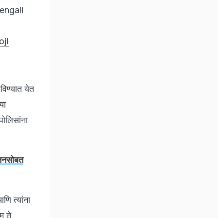
engali
ojI
विण्यात येत
या
पोलिसांना
ेतनसोबत
ि त्यांना
म ते