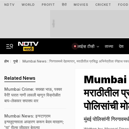
NDTV
WORLD
PROFIT
हिंदी
MOVIES
CRICKET
FOOD
जाहिरात
लाईव्ह टीव्ही
ताज्या
देश
होम
गुन्हे
Mumbai News : गिरगावमध्ये देहव्यापार, मराठीतील प्रसिद्ध अभिनेत्रीला रंगेहाथ पकडल
Mumbai New
Related News
मराठीतील प्र
Mumbai Crime: सख्खा भाऊ, पक्का
वैरी! घरात गाणी लावली म्हणून विक्रोळीत
बाप-लेकावर सपासप वार
पोलिसांची म
Mumbai News: इन्स्टाग्राम
मुंबई पोलिसांनी गिरगावम
इन्फ्लुएन्सरला अपहरण करून बेदम मारहाण;
'या' रील्स जीवावर बेतल्या
Written by:
Meenal Dine