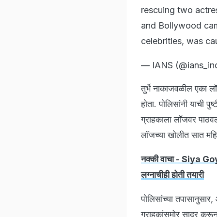
rescuing two actre
and Bollywood came
celebrities, was c
— IANS (@ians_in
तुर्भे नाकाजवळील एका लॉ
होता. पोलिसांनी याची पुष
ग्राहकाला लॉजवर पाठवलं 
लॉजच्या खोलीत सात महिला
नक्की वाचा - Siya Go
लग्नाचीही होती तयारी
पोलिसांच्या तपासानुसार
ग्राहकांसमोर सादर करून 