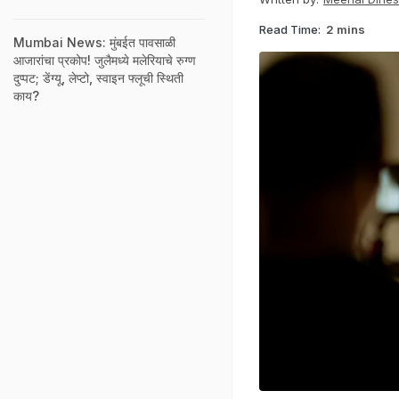
Read Time:
2 mins
Mumbai News: मुंबईत पावसाळी
आजारांचा प्रकोप! जुलैमध्ये मलेरियाचे रुग्ण
दुप्पट; डेंग्यू, लेप्टो, स्वाइन फ्लूची स्थिती
काय?