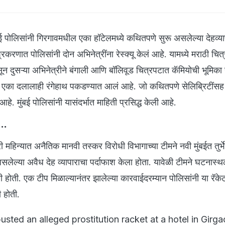
लिसांनी गिरगावमधील एका हॉटेलमध्ये कथितपणे सुरू असलेल्या देहव्या
रकरणात पोलिसांनी दोन अभिनेत्रींना रेस्क्यू केलं आहे. यामध्ये मराठी चि
सून दुसऱ्या अभिनेत्रीने बंगाली आणि बॉलिवूड चित्रपटात कॅमियोची भूमिक
 एका दलालाही रंगेहाथ पकडण्यात आलं आहे. जो कथितपणे सेलिब्रिटींस
े. मुंबई पोलिसांनी यासंदर्भात माहिती प्रसिद्ध केली आहे.
...
वारी महिन्यात अनैतिक मानवी तस्कर विरोधी विभागाच्या टीमने नवी मुंबईत तुर्भ
सलेल्या अवैध देह व्यापाराचा पर्दाफाश केला होता. यावेळी टीमने घटनास्
 होती. एक टीप मिळाल्यानंतर झालेल्या कारवाईदरम्यान पोलिसांनी या रॅके
 होती.
sted an alleged prostitution racket at a hotel in Girga