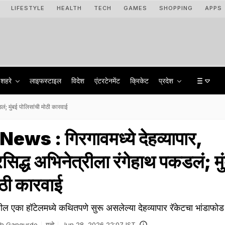
LIFESTYLE
HEALTH
TECH
GAMES
SHOPPING
APPS
शहरे
लाइफस्टाइल
विदेश
एंटरटेनमेंट
क्रिकेट
प्रदेश
ं; मुंबई पोलिसांची मोठी कारवाई
s : गिरगावमध्ये देहव्यापार,
सिद्ध अभिनेत्रीला रंगेहाथ पकडलं; मु
ोठी कारवाई
धील एका हॉटेलमध्ये कथितपणे सुरू असलेल्या देहव्यापार रॅकेटचा भांडाफो
sh Gangurde
गुन्हे
Jun 28, 2026 22:07 IST