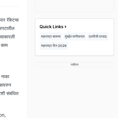
पार रॅकेटचा
Quick Links
त्रपटातील
ा साकारली
महाराष्ट्र बातम्या
मुंबईत पाणीकपात
एलपीजी दरवाढ
ह काम
महाराष्ट्र दिन 2026
जाहिरात
े नाका
थळावरुन
टशी संबंधित
on,