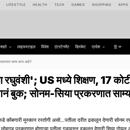
LIFESTYLE
HEALTH
TECH
GAMES
SHOPPING
APPS
शहरे
लाइफस्टाइल
विदेश
एंटरटेनमेंट
क्रिकेट
प्रदेश
ा प्रकरणात साम्य काय आहे?
जा रघुवंशी'; US मध्ये शिक्षण, 17 कोटी
मानं बुक; सोनम-सिया प्रकरणात साम्
तुकडे कोंबणारी मुस्कान रस्तोगी असो...पतीला दरीत ढकलून देणारी सोनम र
लोहगड प्रकरणात होणाऱ्या पतीला गडावरुन ढकलून देणारी सिया गोयल अ