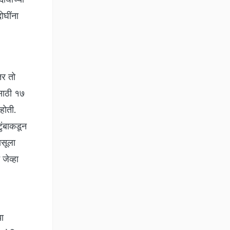
ोघींना
तर तो
ासाठी १७
होती.
टुंबाकडून
ासूला
जेव्हा
या