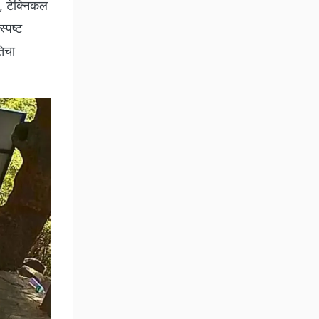
, टेक्निकल
्पष्ट
तिचा