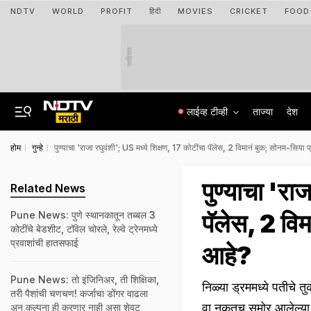
NDTV
WORLD
PROFIT
हिंदी
MOVIES
CRICKET
FOOD
जाहिरात
लाईव्ह टीव्ही
ताज्या
देश
होम
गुन्हे
पुण्याचा 'राजा रघुवंशी'; US मध्ये शिक्षण, 17 कोटींचा पॅलेस, 2 विमानं बुक; सोनम-सिय
पुण्याचा 'रा
Related News
पॅलेस, 2 वि
Pune News: पुणे स्थानकातून तब्बल 3
कोटींचे बेडशीट, टॉवेल चोरले, रेल्वे ट्रेनमध्ये
प्रवाशांची हातसफाई
आहे?
Pune News: तो इंजिनिअर, ती शिक्षिका,
निळ्या ड्रममध्ये पतीचे 
तरी पैशांची चणचण! कर्जाचा डोंगर वाढला
वा नुकतच समोर आलेल्या 
अन् कल्पना ही करणार नाही असा शेवट