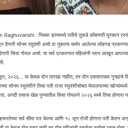
ghuvanshi : निळ्या ड्रममध्ये पतीचे तुकडे कोंबणारी मुस्कान रस्त
न देणारी सोनम रघुवंशी असो वा नुकतच समोर आलेल्या लोहगड प्रकरणात 
णारी सिया गोयल असो. या सर्व प्रकरणात महिलांनी प्लान आखून आपल्या 
ेली.
, २०२६... या केवळ दोन तारखा नाहीत, तर दोन एकसारख्या गुन्ह्यांचे 
ंदूरच्या सोनम रघुवंशीने तिचा पती राजा रघुवंशीसोबत मेघालयाच्या खोऱ्यांमध्य
ता, अगदी तसाच खेळ पुण्यातील सिया गोयलने २०२६ मध्ये तिचा होणारा 
 क्रूरतेच्या सर्व सीमा पार केल्या आणि १८ जून रोजी होणारा पती केतन अग
ली.या केवळ दोन हत्या नाही तर दोन महिलांनी रचलेला हत्येचा प्लान होता. द