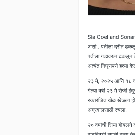
Sia Goel and Sonam Ra
असो...पतीला दरीत ढकलू
पतीला गडावरुन ढकलून दे
अत्यंत निघृणपणे हत्या क
२३ मे, २०२५ आणि १८ जून
गेल्या वर्षी २३ मे रोजी इ
रक्तरंजित खेळ खेळला हो
अग्रवालसाठी रचला.
२० वर्षांची सिया गोयलने
वाढदिवशी त्याची हत्या के