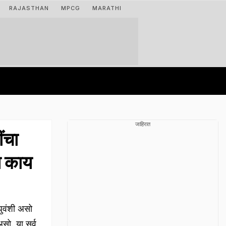
RAJASTHAN
MPCG
MARATHI
जाहिरात
ंचा
य काय
घुवंशी असो
सो. या सर्व