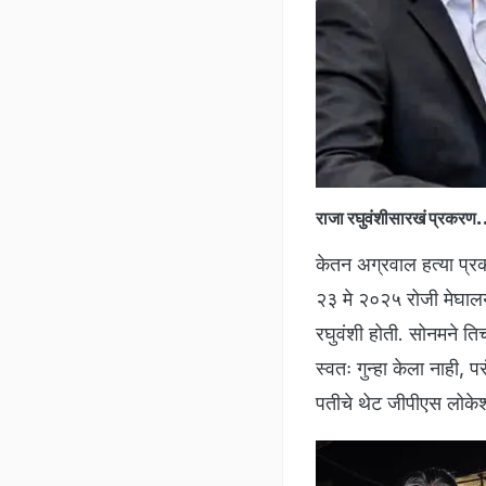
राजा रघुवंशीसारखं प्रकरण.
केतन अग्रवाल हत्या प्रक
२३ मे २०२५ रोजी मेघालयात
रघुवंशी होती. सोनमने त
स्वतः गुन्हा केला नाही, प
पतीचे थेट जीपीएस लोके