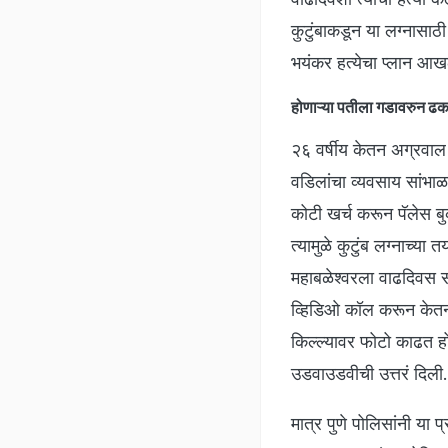
कुटुंबाकडून या लग्नासाठी
भयंकर हत्येचा प्लान आ
होणाऱ्या पतीला गडावरुन ढ
२६ वर्षीय केतन अग्रवाल 
वडिलांचा व्यवसाय सांभाळत
कोटी खर्च करून पॅलेस ब
त्यामुळे कुटुंब लग्नाच्य
महाबळेश्वरला वाढदिवस सा
व्हिडिओ कॉल करून केतनला
किल्ल्यावर फोटो काढत होत
उडवाउडवीची उत्तरं दिली
मात्र पुणे पोलिसांनी या