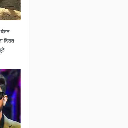
 चेतन
ला दिसत
ुळे