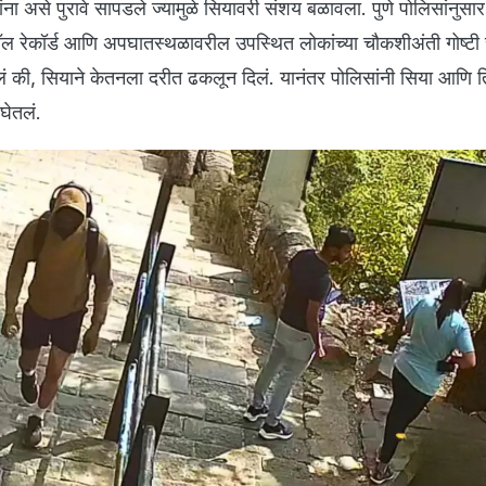
ा असे पुरावे सापडले ज्यामुळे सियावरी संशय बळावला. पुणे पोलिसांनुसार
ॉल रेकॉर्ड आणि अपघातस्थळावरील उपस्थित लोकांच्या चौकशीअंती गोष्टी स
तलं की, सियाने केतनला दरीत ढकलून दिलं. यानंतर पोलिसांनी सिया आणि 
 घेतलं.