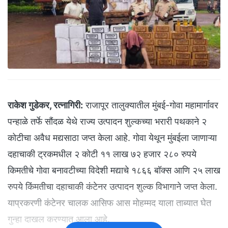
राकेश गुडेकर, रत्नागिरी:
राजापूर तालुक्यातील मुंबई-गोवा महामार्गावर
पन्हाळे तर्फे सौंदळ येथे राज्य उत्पादन शुल्कच्या भरारी पथकाने २
कोटीचा अवैध मद्यसाठा जप्त केला आहे. गोवा येथून मुंबईला जाणाऱ्या
दहाचाकी ट्रकमधील २ कोटी ११ लाख ७२ हजार २८० रुपये
किमतीचे गोवा बनावटीच्या विदेशी मद्याचे १८६६ बॉक्स आणि २५ लाख
रुपये किंमतीचा दहाचाकी कंटेनर उत्पादन शुल्क विभागाने जप्त केला.
याप्रकरणी कंटेनर चालक आसिफ आस मोहम्मद याला ताब्यात घेत
गुन्हा दाखल करण्यात आला आहे.