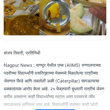
संजय तिवारी, प्रतिनिधी
Nagpur News : नागपूर येथील एम्स (AIIMS) रुग्णालयाच्या
पदवीच्या विद्यार्थ्यांनी वसतिगृहाच्या मेसमध्ये मिळालेल्या रात्रीच्या
जेवणात किडे आणि तळलेली अळी (Caterpillar) सापडल्याचा
धक्कादायक आरोप केला आहे. २५ फेब्रुवारी बुधवारी रात्रीचं जेवण
करीत असताना काही विद्यार्थ्यांच्या ताटात अशा प्रकारचे जीव
सापडल्याचं सांगितलं जात आहे. विद्यार्थ्यांनी याबाबत काही फोटो