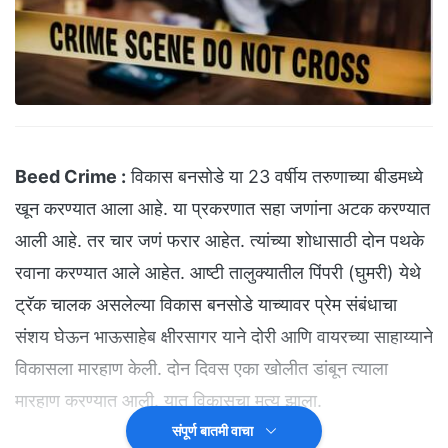
Beed Crime :
विकास बनसोडे या 23 वर्षीय तरुणाच्या बीडमध्ये
खून करण्यात आला आहे. या प्रकरणात सहा जणांना अटक करण्यात
आली आहे. तर चार जणं फरार आहेत. त्यांच्या शोधासाठी दोन पथके
रवाना करण्यात आले आहेत. आष्टी तालुक्यातील पिंपरी (घुमरी) येथे
ट्रॅक चालक असलेल्या विकास बनसोडे याच्यावर प्रेम संबंधाचा
संशय घेऊन भाऊसाहेब क्षीरसागर याने दोरी आणि वायरच्या साहाय्याने
विकासला मारहाण केली. दोन दिवस एका खोलीत डांबून त्याला
मारहाण करण्यात आली. यात विकासचा मृत्यू झाला.
संपूर्ण बातमी वाचा
(
'NDTV मराठी' चं अधिकृत व्हॉट्सअ‍ॅप चॅनल जॉईन करा
)