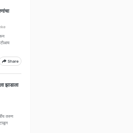
णांचा
nke
रून
आरटीआय
Share
ला झाडाला
षीय तरुण
ंटाळून