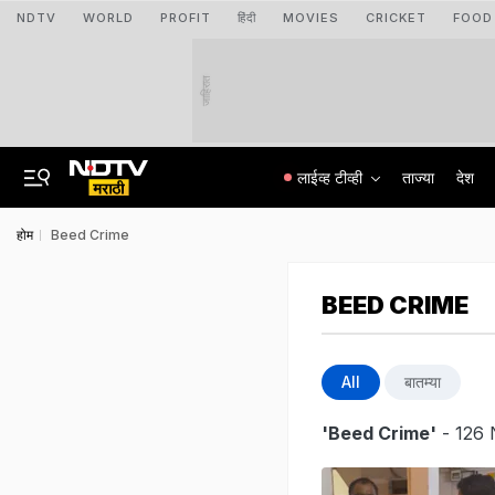
NDTV
WORLD
PROFIT
हिंदी
MOVIES
CRICKET
FOOD
जाहिरात
लाईव्ह टीव्ही
ताज्या
देश
होम
Beed Crime
BEED CRIME
All
बातम्या
'Beed Crime'
- 126 