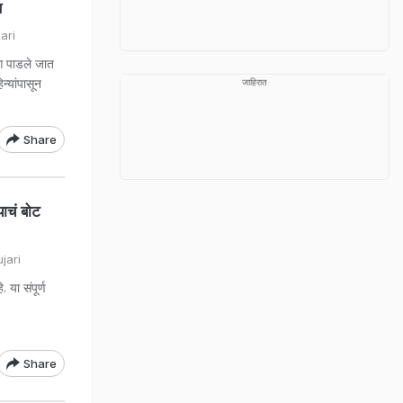
ण
ari
ग पाडले जात
न्यांपासून
जाहिरात
Share
ाचं बोट
jari
या संपूर्ण
Share