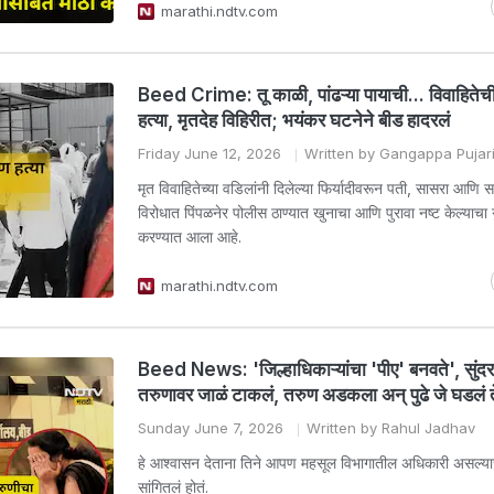
marathi.ndtv.com
Beed Crime: तू काळी, पांढऱ्या पायाची... विवाहितेची 
हत्या, मृतदेह विहिरीत; भयंकर घटनेने बीड हादरलं
Friday June 12, 2026
Written by Gangappa Pujar
मृत विवाहितेच्या वडिलांनी दिलेल्या फिर्यादीवरून पती, सासरा आणि सास
विरोधात पिंपळनेर पोलीस ठाण्यात खुनाचा आणि पुरावा नष्ट केल्याचा 
करण्यात आला आहे.
marathi.ndtv.com
Beed News: 'जिल्हाधिकाऱ्यांचा 'पीए' बनवते', सुंदर
तरुणावर जाळं टाकलं, तरुण अडकला अन् पुढे जे घडलं त
Sunday June 7, 2026
Written by Rahul Jadhav
हे आश्वासन देताना तिने आपण महसूल विभागातील अधिकारी असल्य
सांगितलं होतं.