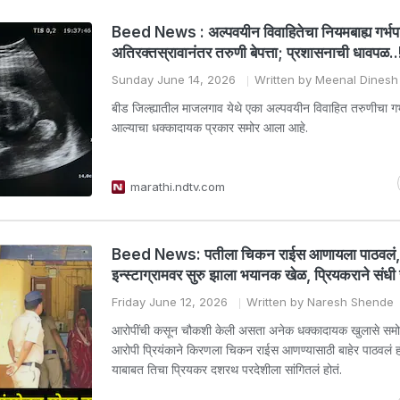
Beed News : अल्पवयीन विवाहितेचा नियमबाह्य गर्भ
अतिरक्तस्रावानंतर तरुणी बेपत्ता; प्रशासनाची धावपळ..
Sunday June 14, 2026
Written by Meenal Dines
बीड जिल्ह्यातील माजलगाव येथे एका अल्पवयीन विवाहित तरुणीचा गर
आल्याचा धक्कादायक प्रकार समोर आला आहे.
marathi.ndtv.com
Beed News: पतीला चिकन राईस आणायला पाठवलं, 
इन्स्टाग्रामवर सुरु झाला भयानक खेळ, प्रियकराने संध
Friday June 12, 2026
Written by Naresh Shende
आरोपींची कसून चौकशी केली असता अनेक धक्कादायक खुलासे सम
आरोपी प्रियंकाने किरणला चिकन राईस आणण्यासाठी बाहेर पाठवलं होत
याबाबत तिचा प्रियकर दशरथ परदेशीला सांगितलं होतं.