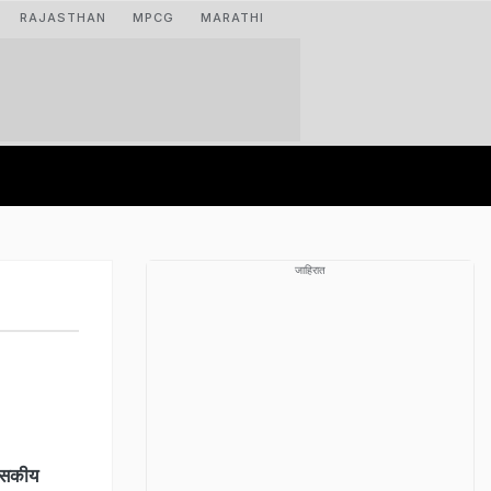
RAJASTHAN
MPCG
MARATHI
जाहिरात
ासकीय