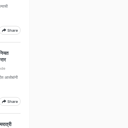
ल्याची
Share
 नियत
्रार
nde
्दीत आजोबांनी
Share
यरात्री