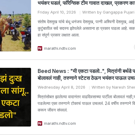
भयंकर घडलं, फॉरेन्सिक टीम गावात दाखल, प्रकरण क
Friday April 10, 2026
Written by Gangappa Pujari
संतोष देशमुख यांचे बंधू धनंजय देशमुख, पत्नी अश्विनी देशमुख, आ
कुटुंबातील सर्व सदस्य झोपलेले असताना हा प्रकार घडला आहे. सक
हा संपूर्ण प्रकार लक्षात आला.
marathi.ndtv.com
Beed News : "मी एकटा पडलो..", मित्रांनी बर्थडे पा
बोलावलं नाही, तरुणाने स्टेटस ठेऊन भयंकर पाऊल उच
Wednesday April 8, 2026
Written by Naresh Sh
मित्रांसोबत झालेल्या वादानंतर वाढदिवसाच्या पार्टीला बोलावलं नाही,
पडलेल्या एका तरुणाने टोकाचं पाऊल उचललं. 24 वर्षीय तरुणाने व
करून जीवन संपवलं.
marathi.ndtv.com