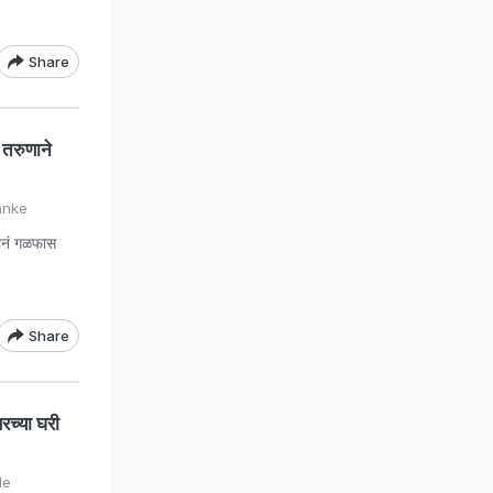
Share
तरुणाने
anke
ानं गळफास
Share
च्या घरी
de