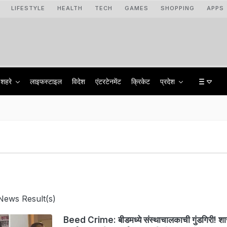
LIFESTYLE
HEALTH
TECH
GAMES
SHOPPING
APPS
शहरे
लाइफस्टाइल
विदेश
एंटरटेनमेंट
क्रिकेट
प्रदेश
News Result(s)
Beed Crime: बीडमध्ये संस्थाचालकाची गुंडगिरी! श