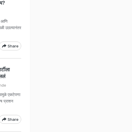
ाय?
ई आणि
ाळी उठल्यानंतर
Share
र्टीला
ललं
ende
यामुळे एकटेपणा
िष प्राशन
Share