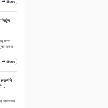
Share
निर्घृण
i
ू यांच्या
गुन्हा दाखल
Share
 तरुणीने
े...
ाचं ओमकारला