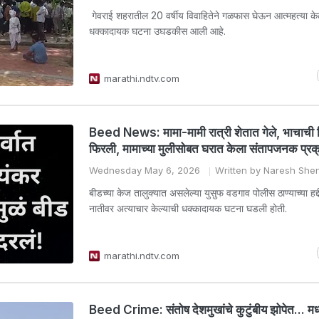
गेवराई शहरातील 20 वर्षीय विवाहितेने गळफास घेऊन आत्महत्या के
धक्कादायक घटना उघडकीस आली आहे.
marathi.ndtv.com
Beed News: मामा-मामी रात्री शेतात गेले, भाचाची
फिरली, मामाच्या मुलीसोबत घरात केला संतापजनक प्रक
Wednesday May 6, 2026
Written by Naresh She
बीडच्या केज तालुक्यात असलेल्या युसुफ वडगाव पोलीस ठाण्याच्या हद
नातीवर अत्याचार केल्याची धक्कादायक घटना घडली होती.
marathi.ndtv.com
Beed Crime: संतोष देशमुखांचे कुटुंबीय झोपेत... मध्