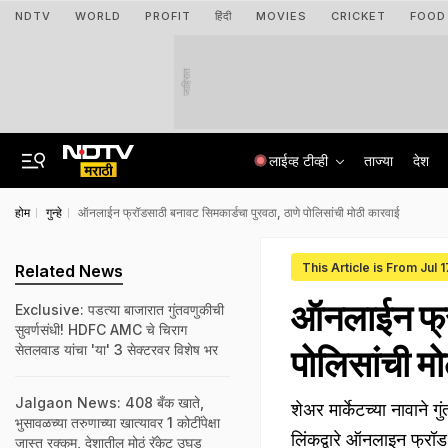
NDTV
WORLD
PROFIT
हिंदी
MOVIES
CRICKET
FOOD
जाहिरात
लाईव्ह टीव्ही
ताज्या
देश
होम
गुन्हे
ऑनलाईन फ्रॉडसाठी बनावट सिमकार्डचा पुरवठा, ठाणे पोलिसांची मोठी कारवाई
This Article is From Jul 
Related News
ऑनलाईन फ्रॉ
Exclusive: पडत्या बाजारात गुंतवणुकीची
सुवर्णसंधी! HDFC AMC चे चिराग
सेतलवाड यांचा 'या' 3 सेक्टरवर विशेष भर
पोलिसांची म
Jalgaon News: 408 बँक खाते,
शेअर मार्केटच्या नावाने
भुसावळच्या तरुणाच्या खात्यावर 1 कोटींपेक्षा
लिंकद्वारे ऑनलाइन फ्रॉड
जास्त रक्कम, देशातील मोठं रॅकेट उघड