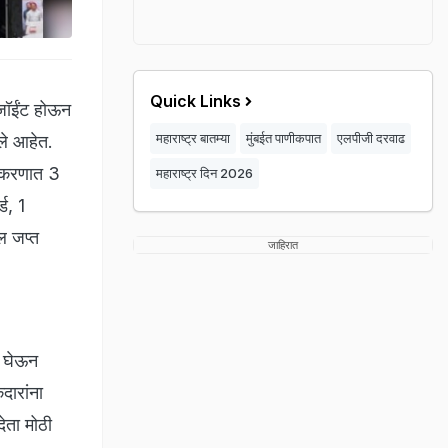
Quick Links
 जॉईंट होऊन
महाराष्ट्र बातम्या
मुंबईत पाणीकपात
एलपीजी दरवाढ
ले आहेत.
्रकरणात 3
महाराष्ट्र दिन 2026
ड, 1
ल जप्त
जाहिरात
ात घेऊन
दारांना
ेता मोठी