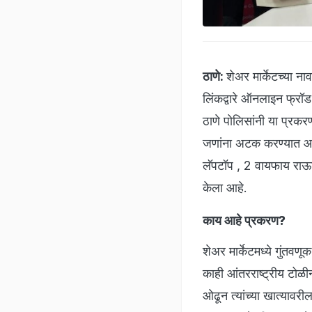
ठाणे:
शेअर मार्केटच्या न
लिंकद्वारे ऑनलाइन फ्रॉड
ठाणे पोलिसांनी या प्रक
जणांना अटक करण्यात आली
लॅपटॉप , 2 वायफाय राऊट
केला आहे.
काय आहे प्रकरण?
शेअर मार्केटमध्ये गुंतवण
काही आंतरराष्ट्रीय टोळीन
ओढून त्यांच्या खात्यावर