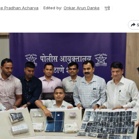
e Pradhan Acharya
Edited by:
Onkar Arun Danke
गुन्हे
S