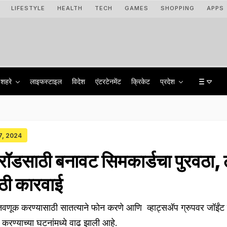
LIFESTYLE
HEALTH
TECH
GAMES
SHOPPING
APPS
शहरे
लाइफस्टाइल
विदेश
एंटरटेनमेंट
क्रिकेट
प्रदेश
17, 2024
डसाठी बनावट सिमकार्डचा पुरवठा, ठ
ोठी कारवाई
 गुंतवणूक करण्यासाठी सातत्याने फोन करणे आणि व्हाट्सअ‍ॅप ग्रुपवर जॉईं
 करण्याच्या घटनांमध्ये वाढ झाली आहे.