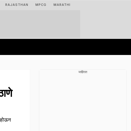
RAJASTHAN
MPCG
MARATHI
जाहिरात
ाणे
ट होऊन