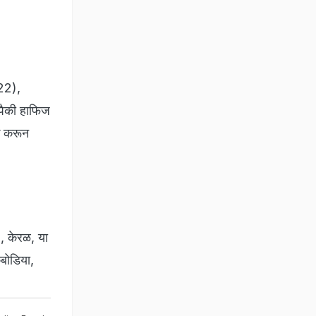
 22),
पैकी हाफिज
क करून
 , केरळ, या
ंबोडिया,