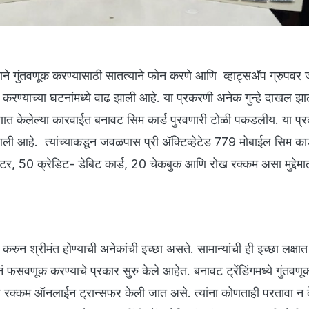
ावाने गुंतवणूक करण्यासाठी सातत्याने फोन करणे आणि व्हाट्सअ‍ॅप ग्रुपवर
 करण्याच्या घटनांमध्ये वाढ झाली आहे. या प्रकरणी अनेक गुन्हे दाखल झा
रणात केलेल्या कारवाईत बनावट सिम कार्ड पुरवणारी टोळी पकडलीय. या प
 आहे. त्यांच्याकडून जवळपास प्री अ‍ॅक्टिव्हेटेड 779 मोबाईल सिम कार्
र, 50 क्रेडिट- डेबिट कार्ड, 20 चेकबुक आणि रोख रक्कम असा मुद्देमा
ूक करुन श्रीमंत होण्याची अनेकांची इच्छा असते. सामान्यांची ही इच्छा लक्ष
ं फसवणूक करण्याचे प्रकार सुरु केले आहेत. बनावट ट्रेंडिंगमध्ये गुंतवणूक
ील रक्कम ऑनलाईन ट्रान्सफर केली जात असे. त्यांना कोणताही परतावा न द