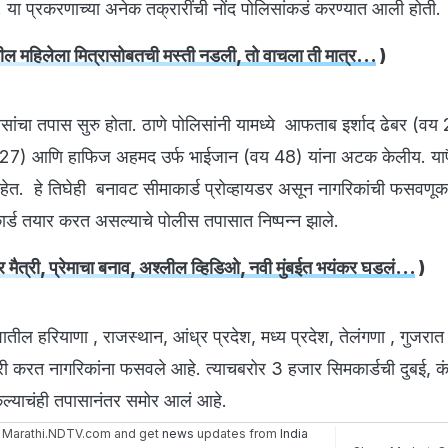
ा प्रकरणाच्या अनेक तक्रारींची नोंद पोलिसांकडं करण्यात आली होती.
ील महिलेला मित्रासोबतची मस्ती नडली, तो वाचला ती मात्र...
)
िसांचा तपास सुरु होता. ठाणे पोलिसांनी यामध्ये आफताब इर्शाद ढेबर (वय
य 27) आणि हाफिज अहमद उर्फ भाईजान (वय 48) यांना अटक केलीय. या
हेत. हे तिघेही बनावट सीमाकार्ड प्रोव्हायडर असून नागरिकांची फसवणू
मकार्ड तयार करत असल्याचे पोलीस तपासात निष्पन्न झाले.
र मैत्री, प्रेमाचा बनाव, अश्लील व्हिडिओ, नवी मुंबईत भयंकर घडलं...
)
ेशातील हरियाणा , राजस्थान, आंध्र प्रदेश, मध्य प्रदेश, तेलंगणा , गुजरात
्री करत नागरिकांना फसवले आहे. त्याचबरोर 3 हजार सिमकार्डची दुबई, क
ी केल्याचंही तपासानंतर समोर आलं आहे.
 Marathi.NDTV.com and get
news
updates from
India