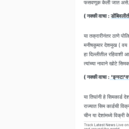
फसवणूक केली जात असे. य
( नक्की वाचा :
डोंबिवलीत
या तक्रारीनंतर ठाणे पोल
मनीषकुमार देशमुख ( व
हा दिल्लीतील रहिवाशी आ
त्यांच्या नावाने खोटे सि
( नक्की वाचा :
'इन्स्टा'व
या तिघांनी हे सिमकार्ड द
राज्यात सिम कार्डची विक
चीन या देशांमध्ये विक्र
Track
Latest News
Live on
and around the
world