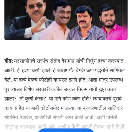
बीड:
मस्साजोगचे सरपंच संतोष देशमुख यांची निर्घुण हत्या करण्यात
आली. ही हत्या कशी झाली हे आतापर्यंत वेगवेगळ्या पद्धतीने सांगितलं
गेले. या हत्ये वेळचे फोटोही व्हायरल झाले होते. आता मात्र उपलब्ध
पुराव्यासह विशेष सरकारी वकील उज्वल निकम यांनी खून कसा
झाला? तो कुणी केला? या मागे कोण कोण होते? त्याबाबतचे पुरावे
काय आहेत या बाबी कोर्टासमोर मांडल्या. या प्रकरणातील साक्षिदार
गोपनिय ठेवावेत, आरोपींची संपत्ती जप्त केली जावी अशी विनंती
कोर्टाला करण्यात आली आहे, अशी माहिती यावेळी निकम यांनी दिली