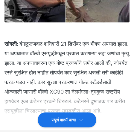
सांगली:
बंगळुरूजवळ शनिवारी 21 डिसेंबर एक भीषण अपघात झाला.
या अपघातात वॉल्वो एसयूव्हीमधून प्रवास करणाऱ्या सहा जणांचा मृत्यू
झाला. या अपघातावरुन एक गोष्ट प्रकर्षाने समोर आली की, जोपर्यंत
रस्ते सुरक्षित होत नाहीत तोपर्यंत कार सुरक्षित असली तरी काहीही
फरक पडत नाही. कार सुरक्षा प्रकरणात गोल्ड स्टँडर्डसाठी
ओळखली जाणारी वॉल्वो XC90 ला नेलमंगला-तुमकुरू राष्ट्रीय
हायवेवर एका कंटेनर ट्रकने चिरडलं. कंटेनरने दुभाजक पार करीत
एसयूव्हीला चिरडल्याचा प्रकार उघडकीस आला आहे.
संपूर्ण बातमी वाचा