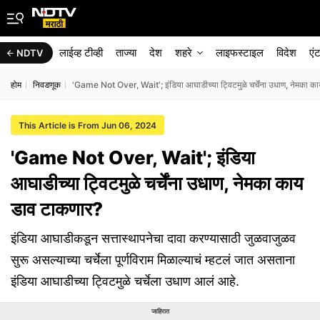
लाईव्ह टीव्ही
ताज्या
देश
शहरे
लाइफस्टाइल
विदेश
एं
NDTV
होम
निवडणूक
'Game Not Over, Wait'; इंडिया आघाडीच्या ट्विटमुळे चर्चेंना उधाण, नेमका क
This Article is From Jun 06, 2024
'Game Not Over, Wait'; इंडिया
आघाडीच्या ट्विटमुळे चर्चेंना उधाण, नेमका काय
डाव टाकणार?
इंडिया आघाडीकडून सत्तास्थापनेचा दावा करण्यासाठी जुळवाजुळव
सुरू असल्याच्या चर्चेला पूर्णविराम मिळाल्याचं म्हटलं जात असताना
इंडिया आघाडीच्या ट्विटमुळे चर्चेला उधाण आलं आहे.
जाहिरात