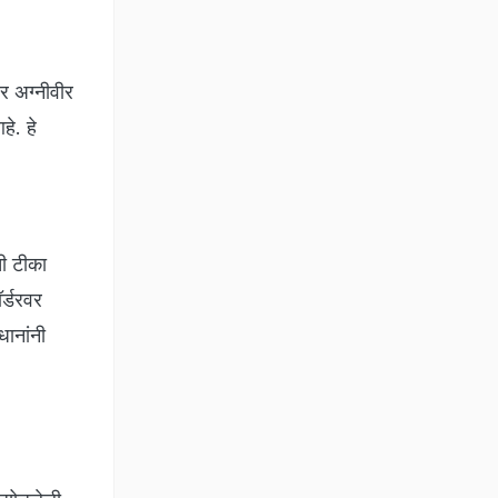
वर अग्नीवीर
े. हे
ची टीका
र्डरवर
धानांनी