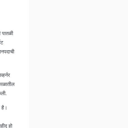
वी पातळी
ेट
धानपदाची
्हर्नर
्यकाळातील
ेली.
 है।
शहीद हो