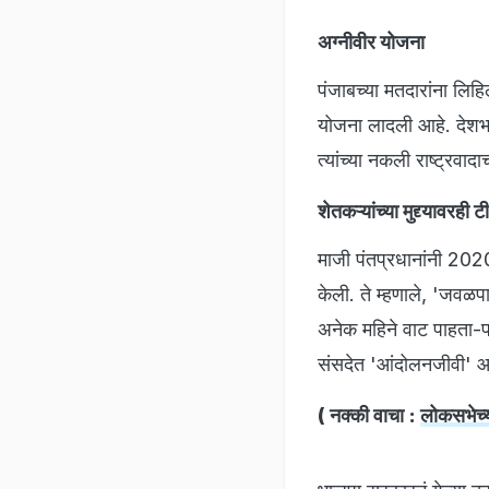
अग्नीवीर योजना
पंजाबच्या मतदारांना लिहि
योजना लादली आहे. देशभक्
त्यांच्या नकली राष्ट्रवाद
शेतकऱ्यांच्या मुद्द्यावरही 
माजी पंतप्रधानांनी 202
केली. ते म्हणाले, 'जवळप
अनेक महिने वाट पाहता-पाह
संसदेत 'आंदोलनजीवी' आण
( नक्की वाचा :
लोकसभेच्य