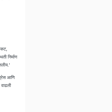
संकट,
िती निर्माण
बनलीय.'
ग्रेस आणि
ा वाढली