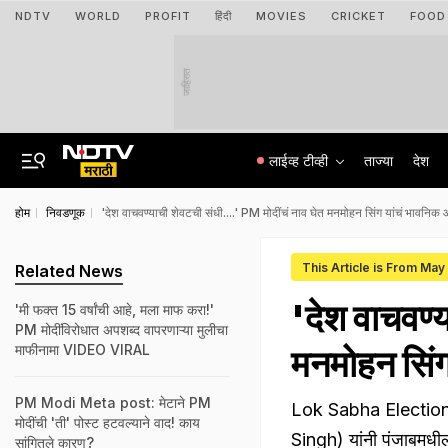
NDTV
WORLD
PROFIT
हिंदी
MOVIES
CRICKET
FOOD
जाहिरात
लाईव्ह टीव्ही
ताज्या
देश
होम
निवडणूक
'देश वाचवण्याची शेवटची संधी....' PM मोदींचं नाव घेत मनमोहन सिंग यांचं भावनि
This Article is From Ma
Related News
'देश वाचवण्
'मी फक्त 15 वर्षांची आहे, मला माफ करा!'
PM मोदींविरोधात अपशब्द वापरणाऱ्या मुलीचा
माफीनामा VIDEO VIRAL
मनमोहन सिं
PM Modi Meta post: मेटाने PM
Lok Sabha Election
मोदींची 'ती' पोस्ट हटवल्याने वाद! काय
Singh) यांनी पंजाबमधील
सांगितले कारण?