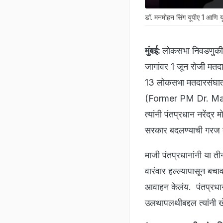
डॉ. मनमोहन सिंग यूपीए 1 आणि यू
मुंबई:
लोकसभा निवडणुकीच
जागांवर 1 जून रोजी मतदान
13 लोकसभा मतदारसंघात म
(Former PM Dr. Manmo
त्यांनी पंतप्रधान नरेंद्
सरकार बदलण्याची गरज का
माजी पंतप्रधानांनी या त
वारंवार हल्ल्यापासून बच
आवाहन केलंय. पंतप्रधान न
उलथापलथीबद्दल त्यांनी 