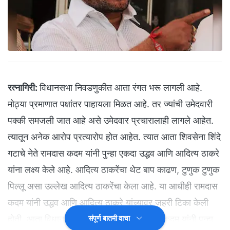
रत्नागिरी:
विधानसभा निवडणुकीत आता रंगत भरू लागली आहे.
मोठ्या प्रमाणात पक्षांतर पाहायला मिळत आहे. तर ज्यांची उमेदवारी
पक्की समजली जात आहे असे उमेदवार प्रचारालाही लागले आहेत.
त्यातून अनेक आरोप प्रत्यारोप होत आहेत. त्यात आता शिवसेना शिंदे
गटाचे नेते रामदास कदम यांनी पुन्हा एकदा उद्धव आणि आदित्य ठाकरे
यांना लक्ष्य केले आहे. आदित्य ठाकरेंचा थेट बाप काढण, टुणुक टुणुक
पिल्लू असा उल्लेख आदित्य ठाकरेंचा केला आहे. या आधीही रामदास
कदम यांनी उद्धव आणि आदित्य ठाकरे यांच्यावर जहरी टिका केली
होती. आता विधानसभा निवडणुकीच्या पार्श्वभूमीवर कदम यांनी पुन्हा
संपूर्ण बातमी वाचा