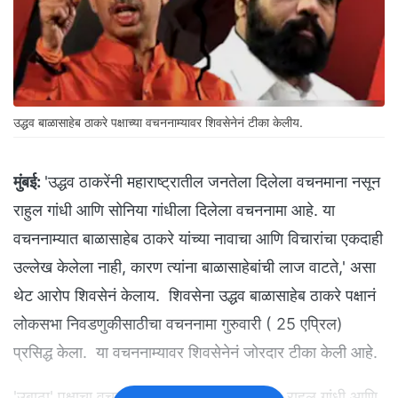
उद्धव बाळासाहेब ठाकरे पक्षाच्या वचननाम्यावर शिवसेनेनं टीका केलीय.
मुंबई:
'उद्धव ठाकरेंनी महाराष्ट्रातील जनतेला दिलेला वचनमाना नसून
राहुल गांधी आणि सोनिया गांधीला दिलेला वचननामा आहे. या
वचननाम्यात बाळासाहेब ठाकरे यांच्या नावाचा आणि विचारांचा एकदाही
उल्लेख केलेला नाही, कारण त्यांना बाळासाहेबांची लाज वाटते,' असा
थेट आरोप शिवसेनं केलाय. शिवसेना उद्धव बाळासाहेब ठाकरे पक्षानं
लोकसभा निवडणुकीसाठीचा वचननामा गुरुवारी ( 25 एप्रिल)
प्रसिद्ध केला. या वचननाम्यावर शिवसेनेनं जोरदार टीका केली आहे.
'उबाठा' पक्षाचा वचननामा हा बोलबच्चन नामा आहे. राहुल गांधी आणि