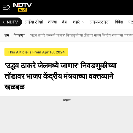
लाईव्ह टीव्ही
ताज्या
देश
शहरे
लाइफस्टाइल
विदेश
एं
NDTV
होम
निवडणूक
'उद्धव ठाकरे जेलमध्ये जाणार' निवडणुकीच्या तोंडावर भाजप केंद्रीय मंत्र्याच्या वक्तव
This Article is From Apr 18, 2024
'उद्धव ठाकरे जेलमध्ये जाणार' निवडणुकीच्या
तोंडावर भाजप केंद्रीय मंत्र्याच्या वक्तव्याने
खळबळ
जाहिरात