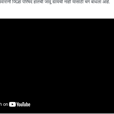
वारांनी जिल्हा परिषद हातची जावू द्यायची नाही यासाठी चंग बांधला आहे.