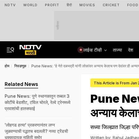
NDTV
WORLD
PROFIT
हिंदी
MOVIES
CRICKET
FOOD
जाहिरात
लाईव्ह टीव्ही
ताज्या
देश
होम
निवडणूक
Pune News: 'हे नेते दळभद्री यांनी लोकांवर अन्याय केलाच पण देवांवर ही अन्या
This Article is From Jan
Related News
Pune News:
Pune News: पुणे स्थानकातून तब्बल 3
कोटींचे बेडशीट, टॉवेल चोरले, रेल्वे ट्रेनमध्ये
प्रवाशांची हातसफाई
अन्याय केलाच
'लोहगड हत्या' प्रकरणानंतर लग्न
सध्या जिल्ह्यात जिल्हा
जुळवण्याची पद्धतच बदलली? नव्या ट्रेंडची
धक्कादायक माहिती समोर
Written by:
Rahul Jadhav