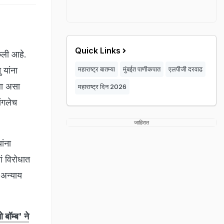
Quick Links
ेली आहे.
 यांना
महाराष्ट्र बातम्या
मुंबईत पाणीकपात
एलपीजी दरवाढ
ला असा
महाराष्ट्र दिन 2026
ांगलेच
जाहिरात
ांना
ां विरोधात
 अन्याय
बॉम्ब' ने