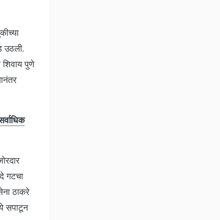
कीच्या
ोड उठली.
 शिवाय पुणे
यानंतर
सर्वाधिक
जोरदार
दे गटचा
ेना ठाकरे
ये सपाटून