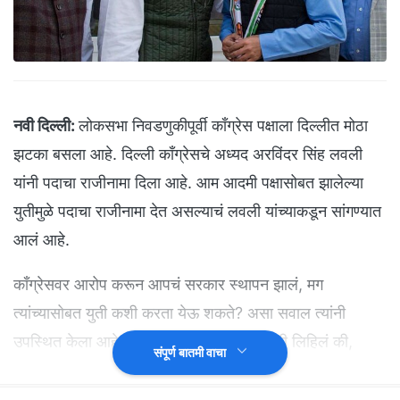
नवी दिल्ली:
लोकसभा निवडणुकीपूर्वी काँग्रेस पक्षाला दिल्लीत मोठा
झटका बसला आहे. दिल्ली काँग्रेसचे अध्यद अरविंदर सिंह लवली
यांनी पदाचा राजीनामा दिला आहे. आम आदमी पक्षासोबत झालेल्या
युतीमुळे पदाचा राजीनामा देत असल्याचं लवली यांच्याकडून सांगण्यात
आलं आहे.
काँग्रेसवर आरोप करून आपचं सरकार स्थापन झालं, मग
त्यांच्यासोबत युती कशी करता येऊ शकते? असा सवाल त्यांनी
उपस्थित केला आहे. पदाचा राजीनामा देताना त्यांनी लिहिलं की,
संपूर्ण बातमी वाचा
दिल्ली काँग्रेसने त्या पक्षासोबत युती केली ज्यांनी काँग्रेस
पक्षाविरोधात खोटे, भ्रष्टाचाराचे आरोप केले. मात्र तरीही पक्षाने