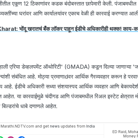
ीतील एकूण 12 ठिकाणांवर कडक बंदोबस्तात छापेमारी केली. पंजाबमधील
्यक्तींच्या घरांवर आणि कार्यालयांवर एकाच वेळी ही कारवाई करण्यात आल
rat: भोंदू खरातचं बँक लॉकर पाहून ईडीचे अधिकारीही थक्क! काय-क
र मोहाली एरिया डेव्हलपमेंट ऑथोरिटी' (GMADA) कडून दिल्या जाणाऱ्या '
ांशी संबंधित आहे. मोठ्या प्रमाणाdवर आर्थिक गैरव्यवहार करून हे परवा
 आहे. ईडीचे अधिकारी सध्या संशयास्पद आर्थिक व्यवहार आणि बेकायदेश
आहेत. या कारवाईमुळे चंदीगड आणि पंजाबमधील रिअल इस्टेट क्षेत्रात मो
बिल्डरांचे धाबे दणाणले आहेत.
 Marathi.NDTV.com and get
news
updates from
India
ED Raid
,
Moha
Money R