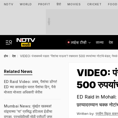
NDTV
WORLD
PROFIT
हिंदी
MOVIES
CRICKET
FOOD
जाहिरात
लाईव्ह टीव्ही
ताज्या
देश
होम
देश
VIDEO: पंजाबमध्ये पडला 'पैशांचा पाऊस'! रस्त्यावर 500 रुपयांच्या नोटांचे बंडल; नेम
VIDEO: पंजा
Related News
500 रुपयांच
ED Raid Video: अबब, पैशांचा डोंगर!
ED च्या कारवाईत घरात पैशांचा ढिग, पैसे
मोजता मोजता अधिकारी जेरीस
ED Raid in Mohali: मो
छाप्यादरम्यान चक्क नो
Mumbai News: मुंबईत खळबळ!
वांद्र्याच्या 'या' प्रसिद्ध हॉटेलला ईडीचा
Written by:
प्रवीण विठ्ठल वाकच
दणका, प्रभादेवीतही मोठी प्रॉपर्टी जप्त