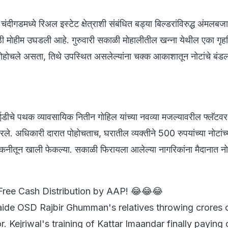
दीगडमध्ये रिअल इस्टेट क्षेत्राशी संबंधित बड्या बिल्डरांविरुद्ध अंमलबज
 मोहीम उघडली आहे. गुरुवारी सकाळी मोहालीतील खन्ना येथील एका गृहनि
पोहोचले असता, तिथे उपस्थित असलेल्यांना चक्क आकाशातून नोटांचे बंड
 ईडीचे पथक व्यावसायिक नितीन गोहिल यांच्या नवव्या मजल्यावरील फ्लॅटवर
ले. अधिकारी दारात पोहोचताच, घरातील व्यक्तीने 500 रुपयांच्या नोटांच्
ल्कनीतून खाली फेकल्या. सकाळी फिरायला आलेल्या नागरिकांना मैदानात नो
Free Cash Distribution by AAP! 😂😂😂
ide OSD Rajbir Ghumman's relatives throwing crores 
. Kejriwal's training of Kattar Imaandar finally paying o