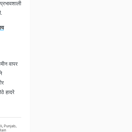
 प्रभावशाली
ी.
ाय
जमीन वापर
ने
ीर
ठे हादरे
li
,
Punjab
,
ain