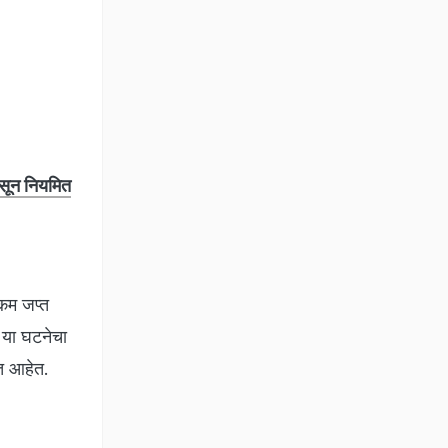
सून नियमित
्कम जप्त
 या घटनेचा
सत आहेत.