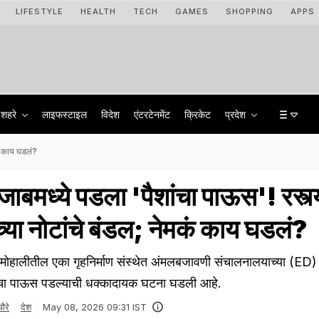
LIFESTYLE
HEALTH
TECH
GAMES
SHOPPING
APPS
शहरे
लाइफस्टाइल
विदेश
एंटरटेनमेंट
क्रिकेट
प्रदेश
कं काय घडलं?
बमध्ये पडला 'पैशांचा पाऊस'! रस्त्
्या नोटांचे बंडल; नेमकं काय घडलं?
हालीतील एका गृहनिर्माण संस्थेत अंमलबजावणी संचालनालयाच्या (ED)
टांचा पाऊस पडल्याची धक्कादायक घटना घडली आहे.
ौरे
देश
May 08, 2026 09:31 IST