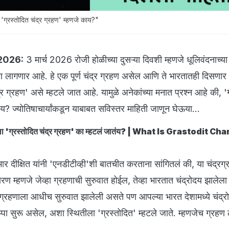
स्तोदित चंद्र ग्रहण' म्हणजे काय?"
2026:
3 मार्च 2026 रोजी होळीच्या दुसऱ्या दिवशी म्हणजे धूलिवंदनाच्य
रहण लागणार आहे. हे एक पूर्ण चंद्र ग्रहण असेल आणि ते भारतातही दिसणार
्र ग्रहण' असे म्हटले जात आहे. यामुळे अनेकांच्या मनात प्रश्न आहे की, '
ाय? ज्योतिषाचार्यांकडून याबाबत सविस्तर माहिती जाणून घेऊया...
रहणाला 'ग्रस्तोदित चंद्र ग्रहण' का म्हटलं जातंय? | What Is Grastodit C
ुमार दीक्षित यांनी 'एनडीटीव्ही'शी बातचीत करताना सांगितलं की, या चंद्रग
कारण म्हणजे जेव्हा ग्रहणाची सुरुवात होईल, तेव्हा भारतात चंद्रोदय झालेल
र ग्रहणाला आधीच सुरुवात झालेली असते पण आपल्या भारत देशामध्ये चंद्
प्पा सुरू असेल, अशा स्थितीला 'ग्रस्तोदित' म्हटले जाते. म्हणजेच ग्रहण