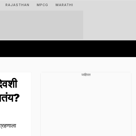
RAJASTHAN
MPCG
MARATHI
जाहिरात
िवशी
जातंय?
ग्रहणाला