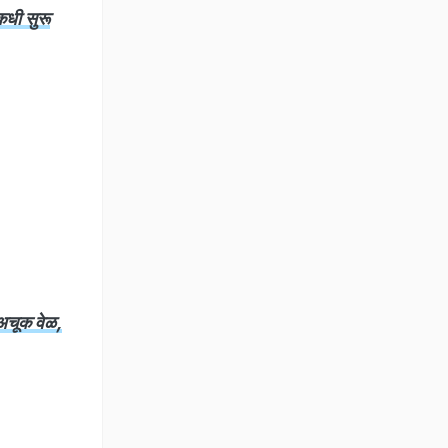
धी सुरू
अचूक वेळ,