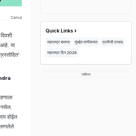
Canva
Quick Links
ा दिवशी
महाराष्ट्र बातम्या
मुंबईत पाणीकपात
एलपीजी दरवाढ
 आहे. या
महाराष्ट्र दिन 2026
ग्रस्तोदित'
जाहिरात
handra
्रहणाला
ा नसेल.
रोदय होईल
 लागलेले