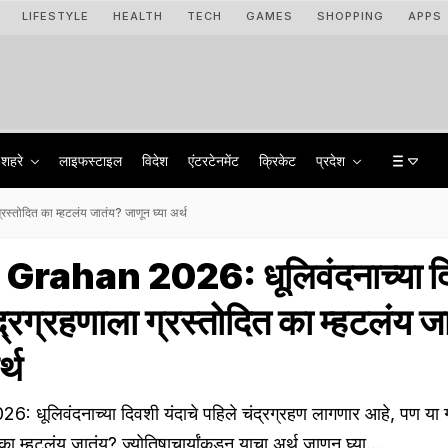
LIFESTYLE
HEALTH
TECH
GAMES
SHOPPING
APPS
शहरे
लाइफस्टाइल
विदेश
एंटरटेनमेंट
क्रिकेट
प्रदेश
्तोदित का म्हटलंय जातंय? जाणून घ्या अर्थ
rahan 2026: धूलिवंदनाच्या द
द्रग्रहणाला ग्रस्तोदित का म्हटलंय 
्थ
धूलिवंदनाच्या दिवशी यंदाचे पहिले चंद्रग्रहण लागणार आहे, पण या 
का म्हटलंय जातंय? ज्योतिषाचार्यांकडून याचा अर्थ जाणून घ्या...