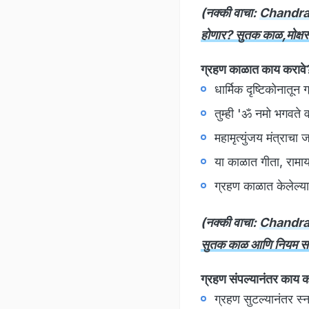
(नक्की वाचा:
Chandra 
होणार? सुतक काळ,मोक्षस्
ग्रहण काळात काय कर
धार्मिक दृष्टिकोनातू
तुम्ही 'ॐ नमो भगवते 
महामृत्युंजय मंत्राच
या काळात गीता, रामाय
ग्रहण काळात केलेल्य
(नक्की वाचा:
Chandra G
सुतक काळ आणि नियम सव
ग्रहण संपल्यानंतर काय क
ग्रहण सुटल्यानंतर स्