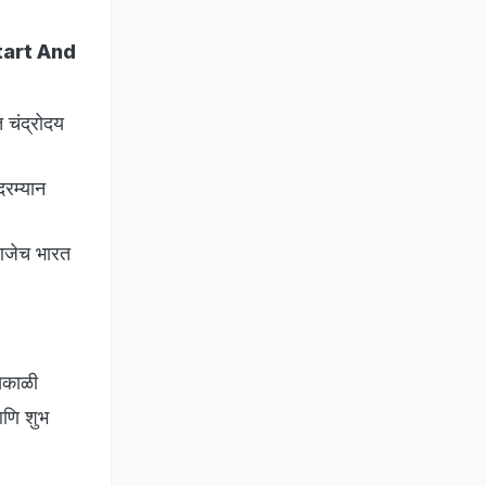
 Start And
 चंद्रोदय
दरम्यान
हणजेच भारत
सकाळी
आणि शुभ