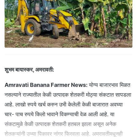
शुभम बायास्कर, अमरावती:
Amravati Banana Farmer News:
योग्य बाजारभाव मिळत
नसल्याने राज्यातील केळी उत्पादक शेतकरी मोठ्या संकटात सापडला
आहे. लाखो रुपये खर्च करुन उभी केलेली केळी बाजारात अवघ्या
चार- पाच रुपये किलो भावाने विकण्याची वेळ आली आहे. या
संकटामुळे केळी उत्पादक शेतकरी हतबल झाला असून अनेक
शेतकऱ्यांनी उभ्या पिकावर नांगर फिरवला आहे. अमरावतीमधूनही