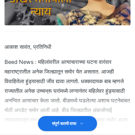
आकाश सावंत, प्रतिनिधी
Beed News : महिलांवरील अत्याचाराच्या घटना वारंवार
महाराष्ट्रातील अनेक जिल्ह्यातून समोर येत असतात. आजही
विवाहितेला हुंड्यासाठी जीव द्यावा लागतो. धक्कादायक बाब म्हणजे
राज्यातील अनेक उच्चभ्रू घरांमध्ये लग्नानंतर महिलेवर हुंड्यासाठी
अनन्वित अत्याचार केला जातो. बीडमध्ये घडलेल्या अशाच घटनेबाबत
मोठी अपडेट समोर आली आहे. बीड जिल्ह्यातील अंबाजोगाई
न्यायालयातून एक महिलेच्या खून प्रकरणी मोठा निकाल समोर आला
संपूर्ण बातमी वाचा
आहे. बीडमध्ये या महिलेला अखेर न्याय मिळाल्यामुळे दिलासा व्यक्त